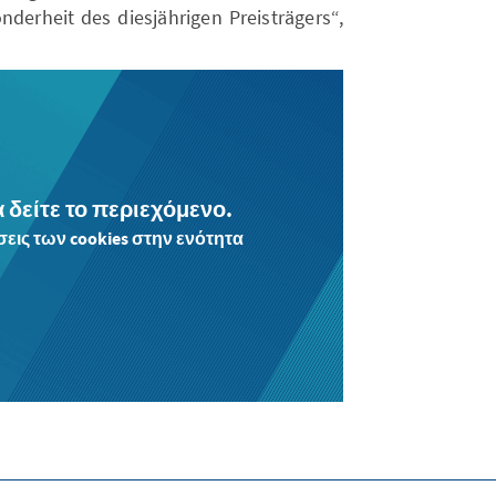
derheit des diesjährigen Preisträgers“,
α δείτε το περιεχόμενο.
εις των cookies στην ενότητα