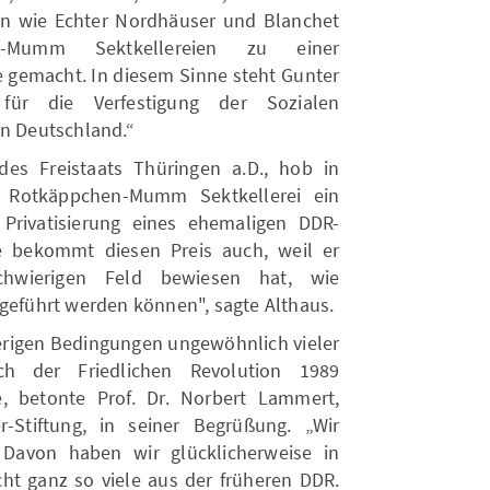
n wie Echter Nordhäuser und Blanchet
-Mumm Sektkellereien zu einer
 gemacht. In diesem Sinne steht Gunter
 für die Verfestigung der Sozialen
en Deutschland.“
 des Freistaats Thüringen a.D., hob in
e Rotkäppchen-Mumm Sektkellerei ein
 Privatisierung eines ehemaligen DDR-
se bekommt diesen Preis auch, weil er
hwierigen Feld bewiesen hat, wie
ngeführt werden können", sagte Althaus.
erigen Bedingungen ungewöhnlich vieler
ach der Friedlichen Revolution 1989
, betonte Prof. Dr. Norbert Lammert,
-Stiftung, in seiner Begrüßung. „Wir
 Davon haben wir glücklicherweise in
ht ganz so viele aus der früheren DDR.