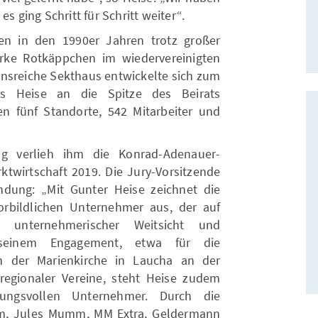
s ging Schritt für Schritt weiter“.
en in den 1990er Jahren trotz großer
rke Rotkäppchen im wiedervereinigten
ionsreiche Sekthaus entwickelte sich zum
ls Heise an die Spitze des Beirats
n fünf Standorte, 542 Mitarbeiter und
ng verlieh ihm die Konrad-Adenauer-
rktwirtschaft 2019. Die Jury-Vorsitzende
ndung: „Mit Gunter Heise zeichnet die
orbildlichen Unternehmer aus, der auf
 unternehmerischer Weitsicht und
 seinem Engagement, etwa für die
in der Marienkirche in Laucha an der
regionaler Vereine, steht Heise zudem
tungsvollen Unternehmer. Durch die
, Jules Mumm, MM Extra, Geldermann