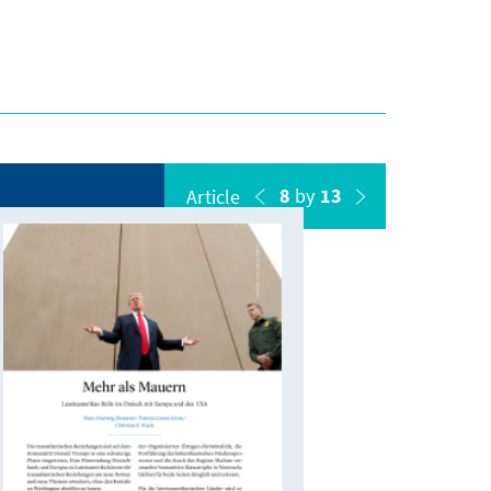
8
by
13
Article