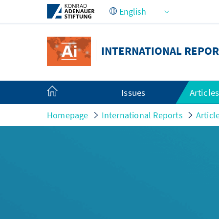
Skip to Main Content
INTERNATIONAL REPOR
Issues
Article
Homepage
International Reports
Articl