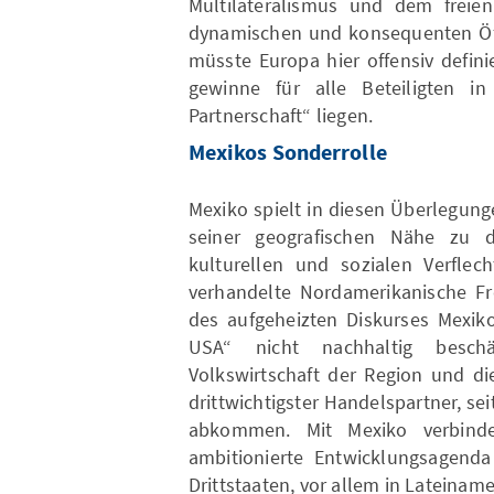
Multilateralismus und dem freie
dynamischen und konsequenten Öff
müsste Europa hier offensiv defin
gewinne für alle Beteiligten in 
Partnerschaft“ liegen.
Mexikos Sonderrolle
Mexiko spielt in diesen Überlegun
seiner geografischen Nähe zu d
kulturellen und sozialen Verfle
verhandelte Nordamerikanische F
des aufgeheizten Diskurses Mexiko
USA“ nicht nachhaltig beschä
Volkswirtschaft der Region und d
drittwichtigster Handelspartner, se
abkommen. Mit Mexiko verbinde
ambitionierte Entwicklungsagend
Drittstaaten, vor allem in Lateiname