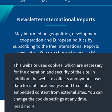
Newsletter International Reports
Stay informed on geopolitics, development
cooperation and European politics by
subscribing to the free International Reports
newsletter. You can choose to receive IR
digitally by subscribing to the newsletter in
German or have the print version sent to you in
This website uses cookies, which are necessary
German or English.
for the operation and security of the site. In
addition, the website collects anonymous user
Jetzt abonnieren
data for statistical analysis and to display
embedded content from external sites. You can
change the cookie settings at any time.
Read more