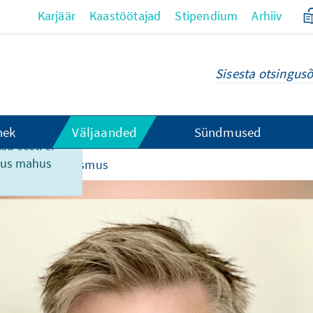
Karjäär
Kaastöötajad
Stipendium
Arhiiv
hek
Väljaanded
Sündmused
su eesti ei
ikus mahus
PT im Journalismus