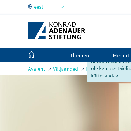
Skip to Main Content
Themen
Mediat
Antud veebilehe si
ole kahjuks täiel
Avaleht
Väljaanded
Interviews
ChatG
kättesaadav.