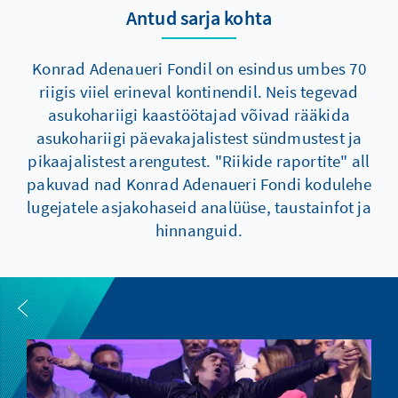
Antud sarja kohta
Konrad Adenaueri Fondil on esindus umbes 70
riigis viiel erineval kontinendil. Neis tegevad
asukohariigi kaastöötajad võivad rääkida
asukohariigi päevakajalistest sündmustest ja
pikaajalistest arengutest. "Riikide raportite" all
pakuvad nad Konrad Adenaueri Fondi kodulehe
lugejatele asjakohaseid analüüse, taustainfot ja
hinnanguid.