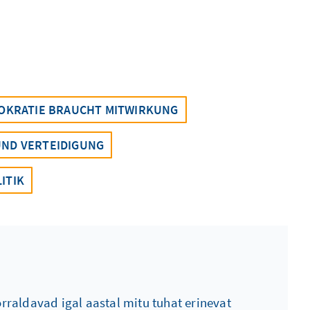
OKRATIE BRAUCHT MITWIRKUNG
UND VERTEIDIGUNG
ITIK
raldavad igal aastal mitu tuhat erinevat