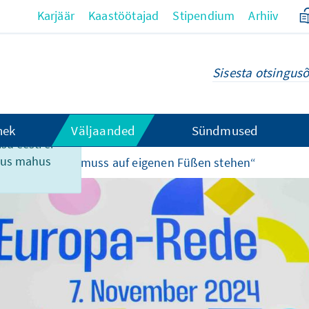
Karjäär
Kaastöötajad
Stipendium
Arhiiv
hek
Väljaanded
Sündmused
su eesti ei
ikus mahus
lid
„Europa muss auf eigenen Füßen stehen“