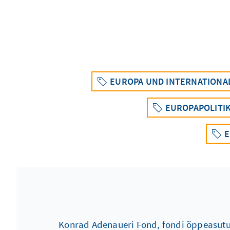
EUROPA UND INTERNATIONA
EUROPAPOLITI
E
Konrad Adenaueri Fond, fondi õppeasutus