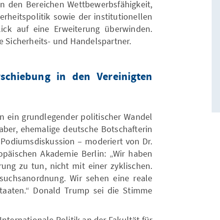
n den Bereichen Wettbewerbsfähigkeit,
herheitspolitik sowie der institutionellen
ick auf eine Erweiterung überwinden.
e Sicherheits- und Handelspartner.
rschiebung in den Vereinigten
en ein grundlegender politischer Wandel
 Haber, ehemalige deutsche Botschafterin
 Podiumsdiskussion – moderiert von Dr.
ropäischen Akademie Berlin: „Wir haben
rung zu tun, nicht mit einer zyklischen.
rsuchsanordnung. Wir sehen eine reale
Staaten.“ Donald Trump sei die Stimme
 Internationale Politik an der Fakultät für