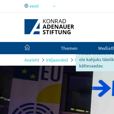
Skip to Main Content
Themen
Mediat
Antud veebilehe si
ole kahjuks täiel
Avaleht
Väljaanded
Ürituste infomaterja
kättesaadav.