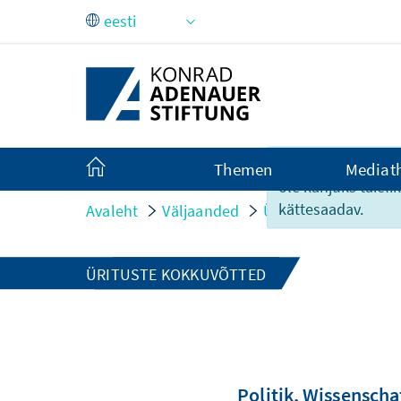
Skip to Main Content
Antud veebilehe si
Themen
Mediat
ole kahjuks täiel
kättesaadav.
Avaleht
Väljaanded
Ürituste infomaterja
ÜRITUSTE KOKKUVÕTTED
Politik, Wissenscha