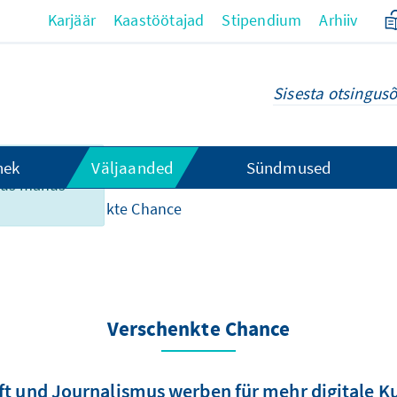
Karjäär
Kaastöötajad
Stipendium
Arhiiv
su eesti ei
hek
Väljaanded
Sündmused
ikus mahus
lid
Verschenkte Chance
Verschenkte Chance
ft und Journalismus werben für mehr digitale K