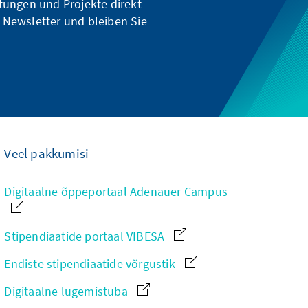
ltungen und Projekte direkt
 Newsletter und bleiben Sie
Veel pakkumisi
Digitaalne õppeportaal Adenauer Campus
Stipendiaatide portaal VIBESA
Endiste stipendiaatide võrgustik
Digitaalne lugemistuba