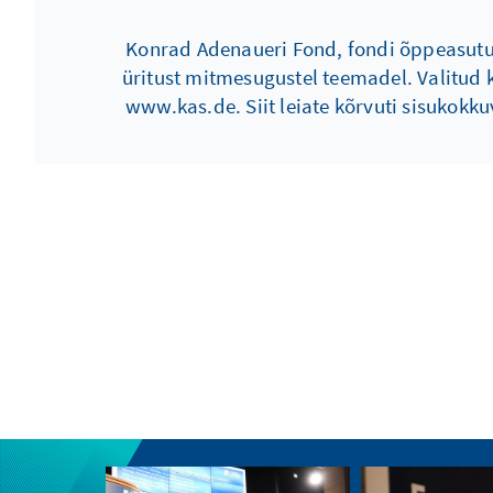
Konrad Adenaueri Fond, fondi õppeasutus
üritust mitmesugustel teemadel. Valitud k
www.kas.de. Siit leiate kõrvuti sisukokku