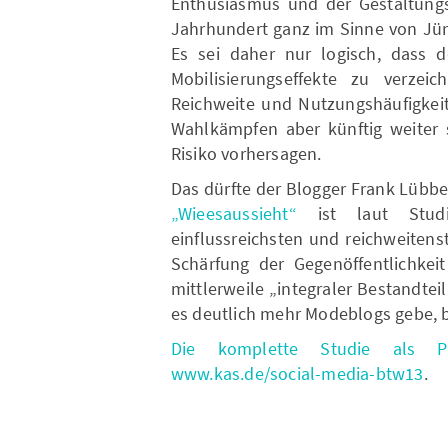
Enthusiasmus und der Gestaltung
Jahrhundert ganz im Sinne von Jü
Es sei daher nur logisch, dass d
Mobilisierungseffekte zu verzei
Reichweite und Nutzungshäufigkeit
Wahlkämpfen aber künftig weiter s
Risiko vorhersagen.
Das dürfte der Blogger Frank Lübb
„Wieesaussieht“
ist laut Stud
einflussreichsten und reichweitens
Schärfung der Gegenöffentlichkeit
mittlerweile „integraler Bestandtei
es deutlich mehr Modeblogs gebe, be
Die komplette Studie als P
www.kas.de/social-media-btw13
.