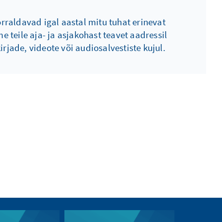
raldavad igal aastal mitu tuhat erinevat
 teile aja- ja asjakohast teavet aadressil
rjade, videote või audiosalvestiste kujul.