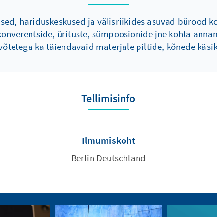
ed, hariduskeskused ja välisriikides asuvad bürood kor
onverentside, ürituste, sümpoosionide jne kohta anname
võtetega ka täiendavaid materjale piltide, kõnede käsiki
Tellimisinfo
Ilmumiskoht
Berlin Deutschland