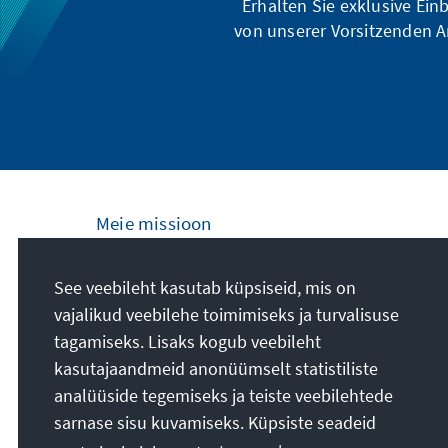
Erhalten Sie exklusive Ein
von unserer Vorsitzenden A
Meie missioon
Die Konrad-Adenauer-Stiftung setzt sich
See veebileht kasutab küpsiseid, mis on
national und international durch politische
vajalikud veebilehe toimimiseks ja turvalisuse
Bildung für Frieden, Freiheit und
tagamiseks. Lisaks kogub veebileht
Gerechtigkeit ein. Wir fördern und bewahren
kasutajaandmeid anonüümselt statistiliste
freiheitliche Demokratie, die Soziale
analüüside tegemiseks ja teiste veebilehtede
Marktwirtschaft und die Entwicklung und
sarnase sisu kuvamiseks. Küpsiste seadeid
Festigung des Wertekonsenses.