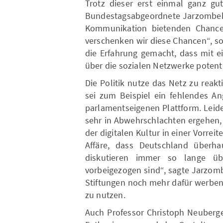
Trotz dieser erst einmal ganz gut
Bundestagsabgeordnete Jarzombek, 
Kommunikation bietenden Chance
verschenken wir diese Chancen“, s
die Erfahrung gemacht, dass mit e
über die sozialen Netzwerke potenti
Die Politik nutze das Netz zu reak
sei zum Beispiel ein fehlendes A
parlamentseigenen Plattform. Leid
sehr in Abwehrschlachten ergehen, 
der digitalen Kultur in einer Vorreit
Affäre, dass Deutschland überha
diskutieren immer so lange üb
vorbeigezogen sind“, sagte Jarzombe
Stiftungen noch mehr dafür werben,
zu nutzen.
Auch Professor Christoph Neuberge