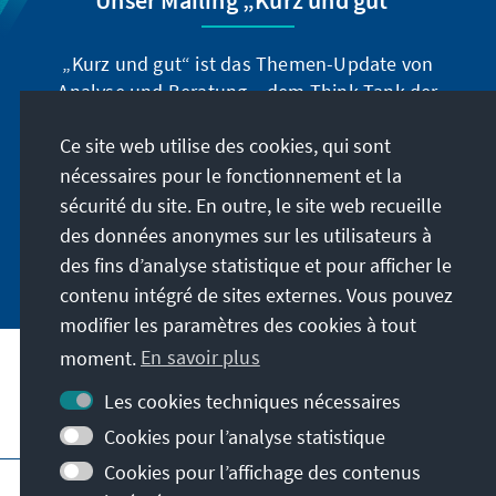
Unser Mailing „Kurz und gut“
„Kurz und gut“ ist das Themen-Update von
Analyse und Beratung – dem Think-Tank der
Konrad-Adenauer-Stiftung. Der Leiter Dr. Peter
Ce site web utilise des cookies, qui sont
Fischer-Bollin informiert Sie in unregelmäßigen
Abständen in aller Kürze über Themen, die wir
nécessaires pour le fonctionnement et la
für unsere nahe Zukunft für wichtig halten.
sécurité du site. En outre, le site web recueille
des données anonymes sur les utilisateurs à
Jetzt abonnieren
des fins d’analyse statistique et pour afficher le
contenu intégré de sites externes. Vous pouvez
modifier les paramètres des cookies à tout
moment.
En savoir plus
Les cookies techniques nécessaires
Visitez aussi
Cookies pour l’analyse statistique
Cookies pour l’affichage des contenus
Impressum
Protection des données