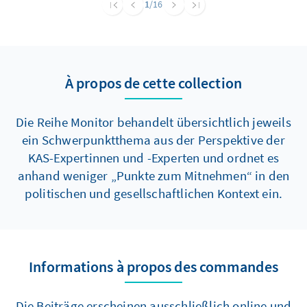
1
/16
Reserve erfüllen dürfte, drängen Expertinnen
und Experten auf stärkere Pflichtelemente.
Diese sollten zudem auch Frauen und eine
nachhaltige Sicherung der Wehrgerechtigkeit
À propos de cette collection
umfassen. Anderenfalls droht die Vorgabe von
260.000 Kräften in der aktiven Truppe bis 2035
nicht erreicht zu werden.
Die Reihe Monitor behandelt übersichtlich jeweils
ein Schwerpunktthema aus der Perspektive der
KAS-Expertinnen und -Experten und ordnet es
anhand weniger „Punkte zum Mitnehmen“ in den
politischen und gesellschaftlichen Kontext ein.
Informations à propos des commandes
Die Beiträge erscheinen ausschließlich online und