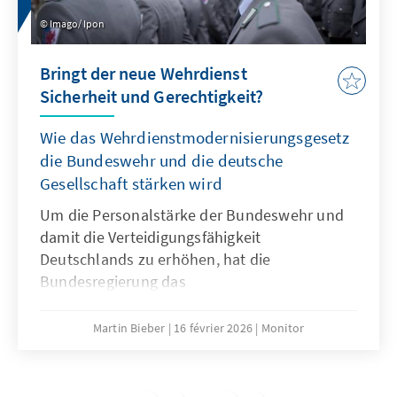
Imago/ Ipon
Bringt der neue Wehrdienst
Sicherheit und Gerechtigkeit?
Wie das Wehrdienstmodernisierungsgesetz
die Bundeswehr und die deutsche
Gesellschaft stärken wird
Um die Personalstärke der Bundeswehr und
damit die Verteidigungsfähigkeit
Deutschlands zu erhöhen, hat die
Bundesregierung das
Wehrdienstmodernisierungsgesetz
beschlossen. Dieses fußt primär auf
Martin Bieber
16 février 2026
Monitor
Freiwilligkeit und attraktiven
Rahmenbedingungen. Obwohl die Reform die
Ziele der Bundesregierung für die Zahl der