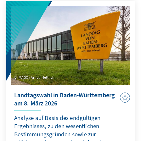
zugleich erhebliche Risiken für Unternehmen,
Investitionen und globale
Wertschöpfungsketten. Biodiversitätspolitik
sollte daher nicht nur als Umwelt-, sondern
auch als Wirtschaftspolitik begriffen werden,
an der alle relevanten Stakeholder mitwirken
müssen.
IMAGO / Arnulf Hettrich
Landtagswahl in Baden-Württemberg
am 8. März 2026
Analyse auf Basis des endgültigen
Ergebnisses, zu den wesentlichen
Bestimmungsgründen sowie zur