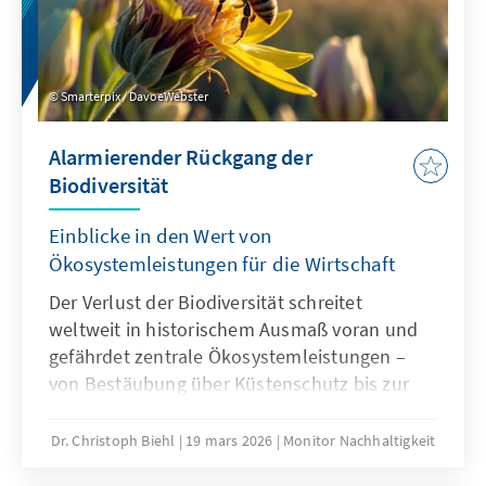
Smarterpix / DavoeWebster
Alarmierender Rückgang der
Biodiversität
Einblicke in den Wert von
Ökosystemleistungen für die Wirtschaft
Der Verlust der Biodiversität schreitet
weltweit in historischem Ausmaß voran und
gefährdet zentrale Ökosystemleistungen –
von Bestäubung über Küstenschutz bis zur
Wasserversorgung. Wirtschaftliche Aktivitäten
gehören zu den maßgeblichen Treibern des
Dr. Christoph Biehl
19 mars 2026
Monitor Nachhaltigkeit
Biodiversitätsrückgangs. Dabei entstehen