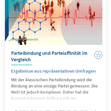
Gesundheitssysteme stärkt, sondern zugleich
messbare wirtschaftliche und strategische
Vorteile für Deutschland selbst erzeugt.
IMAGO / Westend61
Parteibindung und Parteiaffinität im
Vergleich
Ergebnisse aus repräsentativen Umfragen
Mit der klassischen Parteibindung wird die
Bindung an eine einzige Partei gemessen. Die
Welt ist jedoch komplexer. Daher hat die
Konrad-Adenauer-Stiftung mit der
Parteiaffinität eine neue Messung eingeführt,
die auch Mehrfachsympathien erfasst. Die