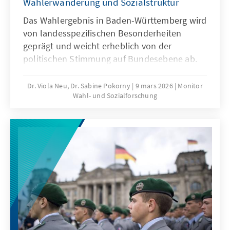
Wählerwanderung und Sozialstruktur
Das Wahlergebnis in Baden-Württemberg wird
von landesspezifischen Besonderheiten
geprägt und weicht erheblich von der
politischen Stimmung auf Bundesebene ab.
Unsere Wahlanalyse gibt Erklärungen für die
Ergebnisse und geht dabei auf die
Dr. Viola Neu, Dr. Sabine Pokorny
9 mars 2026
Monitor
Wahl- und Sozialforschung
Wählerwanderungen und die wesentlichen
Bestimmungsgründe ein. Ausgehend von den
Wahltagsbefragungen und Umfragen im
Vorfeld wird u.a. die Bedeutung der
Einschätzungen von Spitzenpersonal,
Parteikompetenzen sowie politischen
Themen für das Wahlergebnis erläutert.