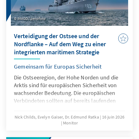
IMAGO / penofoto
Verteidigung der Ostsee und der
Nordflanke – Auf dem Weg zu einer
integrierten maritimen Strategie
Gemeinsam für Europas Sicherheit
Die Ostseeregion, der Hohe Norden und die
Arktis sind für europäischen Sicherheit von
wachsender Bedeutung. Die europäischen
Verbündeten sollten auf bereits laufenden
Initiativen aufbauen, um eine kohärente,
integrierte und nachhaltige maritime
Nick Childs, Evelyn Gaiser, Dr. Edmund Ratka
16 juin 2026
Monitor
Strategie zu entwickeln und umzusetzen. Eine
solche Strategie sollte auch Lehren aus den