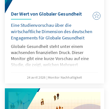
Der Wert von Globaler Gesundheit
Eine Studienvorschau über die
wirtschaftliche Dimension des deutschen
Engagements für Globale Gesundheit
Globale Gesundheit steht unter einem
wachsenden finanziellen Druck. Dieser
Monitor gibt eine kurze Vorschau auf eine
Studie, die zeigt, welchen Mehrwert
Investitionen in Globale Gesundheit haben –
weit über rein humanitäre Effekte hinaus. Sie
24 avril 2026
Monitor Nachhaltigkeit
tragen zur Krisenprävention, wirtschaftlichen
Stabilität, Innovationskraft und zur Stärkung
internationaler Partnerschaften bei. Die
Analyse belegt, dass Deutschlands
Engagement nicht nur globale