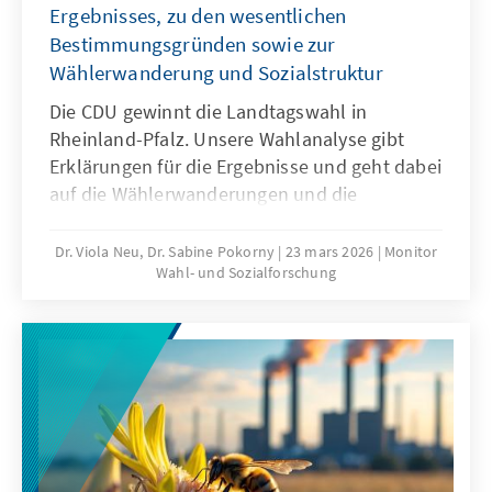
Ergebnisses, zu den wesentlichen
Bestimmungsgründen sowie zur
Wählerwanderung und Sozialstruktur
Die CDU gewinnt die Landtagswahl in
Rheinland-Pfalz. Unsere Wahlanalyse gibt
Erklärungen für die Ergebnisse und geht dabei
auf die Wählerwanderungen und die
wesentlichen Bestimmungsgründe ein.
Ausgehend von den Wahltagsbefragungen
Dr. Viola Neu, Dr. Sabine Pokorny
23 mars 2026
Monitor
Wahl- und Sozialforschung
und Umfragen im Vorfeld wird u.a. die
Bedeutung der Einschätzungen von
Spitzenpersonal, Parteikompetenzen sowie
politischen Themen für das Wahlergebnis
erläutert.