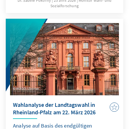
Dr. Sabine Pokorny
23 avril 2026
Monitor Wahl- und
Sozialforschung
Studie untersucht die klassische
Parteibindung, die neue Parteiaffinität sowie
das Verhältnis beider Messungen zueinander.
Außerdem werden Parteiaffinitätstypen
gebildet, die sich durch die gleichzeitige Nähe
zu bestimmten Parteien und der
gleichzeitigen Ablehnung anderer Parteien
voneinander unterscheiden.
IMAGO / Zoonar
Wahlanalyse der Landtagswahl in
Rheinland-Pfalz am 22. März 2026
Analyse auf Basis des endgültigen