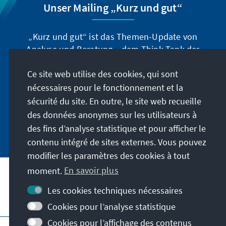
Unser Mailing „Kurz und gut“
„Kurz und gut“ ist das Themen-Update von
Analyse und Beratung – dem Think-Tank der
Konrad-Adenauer-Stiftung. Der Leiter Dr. Peter
Ce site web utilise des cookies, qui sont
Fischer-Bollin informiert Sie in unregelmäßigen
Abständen in aller Kürze über Themen, die wir
nécessaires pour le fonctionnement et la
für unsere nahe Zukunft für wichtig halten.
sécurité du site. En outre, le site web recueille
des données anonymes sur les utilisateurs à
Jetzt abonnieren
des fins d’analyse statistique et pour afficher le
contenu intégré de sites externes. Vous pouvez
modifier les paramètres des cookies à tout
moment.
En savoir plus
Les cookies techniques nécessaires
Visitez aussi
Cookies pour l’analyse statistique
Cookies pour l’affichage des contenus