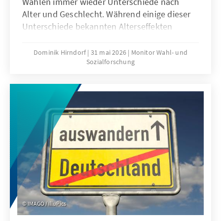
Wahlen immer wieder Unterschiede nach
Alter und Geschlecht. Während einige dieser
Unterschiede bekannten Alterseffekten
folgen, zeigten sich bei der Bundestagswahl
2025 auch neue Phänomene. Die hohen
Dominik Hirndorf
31 mai 2026
Monitor Wahl- und
Sozialforschung
Zustimmungswerte zu Parteien am Rand des
Parteiensystem werfen die Fragen auf,
inwiefern sich diese Differenzen auch bei
politischen Einstellungen zeigen und welche
Themen für junge Menschen entscheidend
sind. Diese Studie gibt mithilfe repräsentativer
Daten Aufschluss über aktuelle
Entwicklungen im Wahlverhalten junger
Menschen.
IMAGO / IlluPics