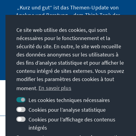
„Kurz und gut“ ist das Themen-Update von
Analyse und Beratung – dem Think-Tank der
Konrad-Adenauer-Stiftung. Der Leiter Dr. Peter
Ce site web utilise des cookies, qui sont
Fischer-Bollin informiert Sie in unregelmäßigen
Abständen in aller Kürze über Themen, die wir
nécessaires pour le fonctionnement et la
für unsere nahe Zukunft für wichtig halten.
sécurité du site. En outre, le site web recueille
des données anonymes sur les utilisateurs à
Jetzt abonnieren
des fins d’analyse statistique et pour afficher le
contenu intégré de sites externes. Vous pouvez
modifier les paramètres des cookies à tout
moment.
En savoir plus
Les cookies techniques nécessaires
Visitez aussi
Cookies pour l’analyse statistique
Cookies pour l’affichage des contenus
Impressum
Protection des données
intégrés
Conditions d'utilisation