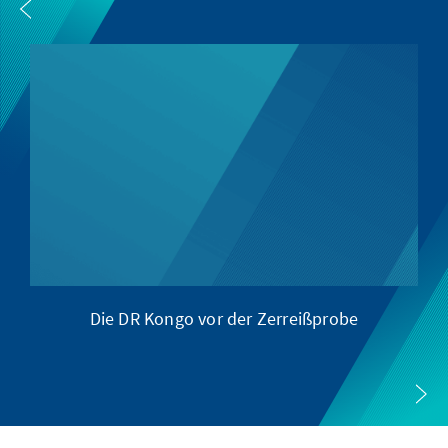
Die DR Kongo vor der Zerreißprobe
G