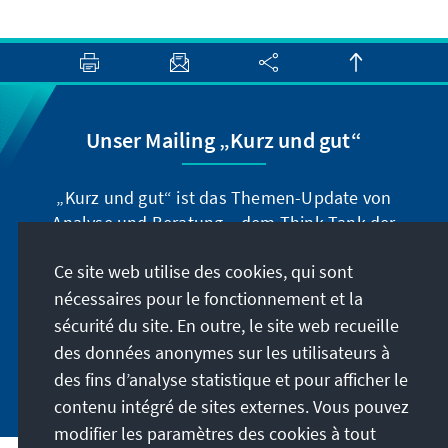
Unser Mailing „Kurz und gut“
„Kurz und gut“ ist das Themen-Update von
Analyse und Beratung – dem Think-Tank der
Konrad-Adenauer-Stiftung. Der Leiter Dr. Peter
Ce site web utilise des cookies, qui sont
Fischer-Bollin informiert Sie in unregelmäßigen
Abständen in aller Kürze über Themen, die wir
nécessaires pour le fonctionnement et la
für unsere nahe Zukunft für wichtig halten.
sécurité du site. En outre, le site web recueille
des données anonymes sur les utilisateurs à
Jetzt abonnieren
des fins d’analyse statistique et pour afficher le
contenu intégré de sites externes. Vous pouvez
modifier les paramètres des cookies à tout