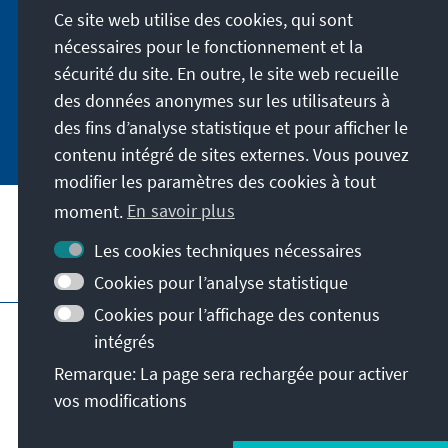
Ce site web utilise des cookies, qui sont
Fischer-Bollin informiert Sie in unregelmäßigen
Abständen in aller Kürze über Themen, die wir
nécessaires pour le fonctionnement et la
für unsere nahe Zukunft für wichtig halten.
sécurité du site. En outre, le site web recueille
des données anonymes sur les utilisateurs à
Jetzt abonnieren
des fins d’analyse statistique et pour afficher le
contenu intégré de sites externes. Vous pouvez
modifier les paramètres des cookies à tout
moment.
En savoir plus
Les cookies techniques nécessaires
Visitez aussi
Cookies pour l’analyse statistique
Cookies pour l’affichage des contenus
Impressum
Protection des données
intégrés
Conditions d'utilisation
Remarque: La page sera rechargée pour activer
Déclaration d'accessibilité
Barriere melden
vos modifications
© Konrad-Adenauer-Stiftung e.V. 2026