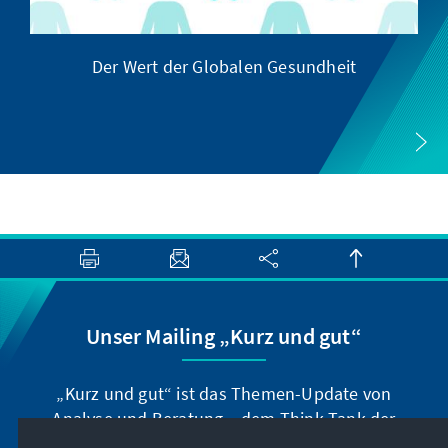
Der Wert der Globalen Gesundheit
G
Unser Mailing „Kurz und gut“
„Kurz und gut“ ist das Themen-Update von
Analyse und Beratung – dem Think-Tank der
Konrad-Adenauer-Stiftung. Der Leiter Dr. Peter