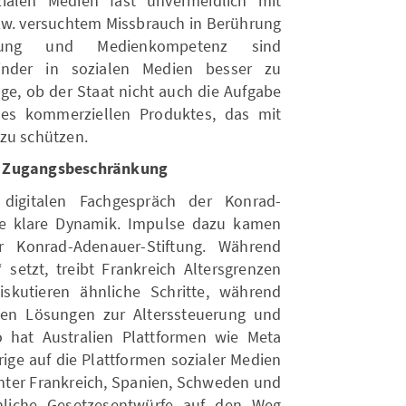
ialen Medien fast unvermeidlich mit
zw. versuchtem Missbrauch in Berührung
rtung und Medienkompetenz sind
inder in sozialen Medien besser zu
rage, ob der Staat nicht auch die Aufgabe
es kommerziellen Produktes, das mit
zu schützen.
d Zugangsbeschränkung
 digitalen Fachgespräch der Konrad-
ine klare Dynamik. Impulse dazu kamen
 Konrad-Adenauer-Stiftung. Während
 setzt, treibt Frankreich Altersgrenzen
kutieren ähnliche Schritte, während
hen Lösungen zur Alterssteuerung und
 hat Australien Plattformen wie Meta
ige auf die Plattformen sozialer Medien
unter Frankreich, Spanien, Schweden und
nliche Gesetzesentwürfe auf den Weg