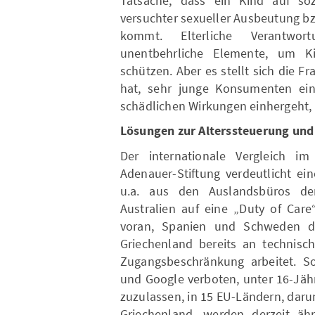
Tatsache, dass ein Kind auf soz
versuchter sexueller Ausbeutung b
kommt. Elterliche Verantwo
unentbehrliche Elemente, um K
schützen. Aber es stellt sich die F
hat, sehr junge Konsumenten ein
schädlichen Wirkungen einhergeht, 
Lösungen zur Alterssteuerung un
Der internationale Vergleich im
Adenauer-Stiftung verdeutlicht e
u.a. aus den Auslandsbüros der
Australien auf eine „Duty of Care“
voran, Spanien und Schweden dis
Griechenland bereits an technisc
Zugangsbeschränkung arbeitet. So
und Google verboten, unter 16-Jähr
zuzulassen, in 15 EU-Ländern, dar
Griechenland, werden derzeit äh