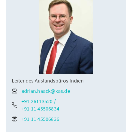
Leiter des Auslandsbüros Indien
adrian.haack@kas.de
+91 26113520 /
+91 11 45506834
+91 11 45506836