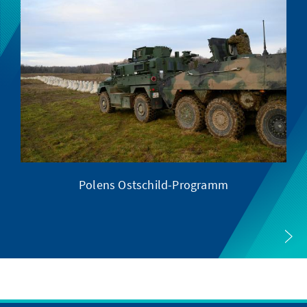
Polens Ostschild-Programm
XI