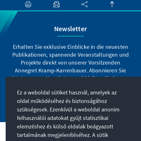
Newsletter
Erhalten Sie exklusive Einblicke in die neuesten
Publikationen, spannende Veranstaltungen und
Projekte direkt von unserer Vorsitzenden
Annegret Kramp-Karrenbauer. Abonnieren Sie
jetzt unseren Newsletter und bleiben Sie immer
auf dem Laufenden.
Ez a weboldal sütiket használ, amelyek az
oldal működéséhez és biztonságához
Jetzt abonnieren
szükségesek. Ezenkívül a weboldal anonim
felhasználói adatokat gyűjt statisztikai
elemzéshez és külső oldalak beágyazott
tartalmának megjelenítéséhez. A sütik
A célunk