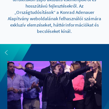
hosszútávú fejlesztésekről. Az
„Országtudósítások“ a Konrad Adenauer
Alapítvány weboldalának felhasználói számára
exkluzív elemzéseket, háttérinformációkat és
becsléseket kínál.