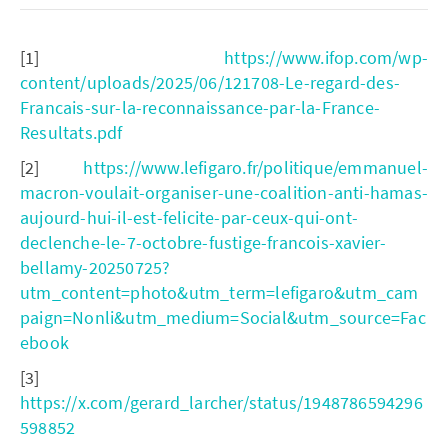
[1]
https://www.ifop.com/wp-
content/uploads/2025/06/121708-Le-regard-des-
Francais-sur-la-reconnaissance-par-la-France-
Resultats.pdf
[2]
https://www.lefigaro.fr/politique/emmanuel-
macron-voulait-organiser-une-coalition-anti-hamas-
aujourd-hui-il-est-felicite-par-ceux-qui-ont-
declenche-le-7-octobre-fustige-francois-xavier-
bellamy-20250725?
utm_content=photo&utm_term=lefigaro&utm_cam
paign=Nonli&utm_medium=Social&utm_source=Fac
ebook
[3]
https://x.com/gerard_larcher/status/1948786594296
598852