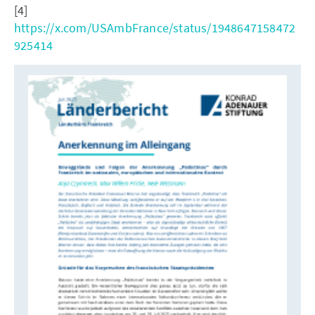
[4]
https://x.com/USAmbFrance/status/1948647158472
925414