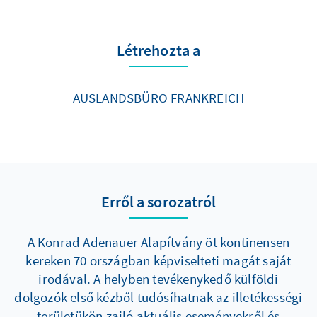
Létrehozta a
AUSLANDSBÜRO FRANKREICH
Erről a sorozatról
A Konrad Adenauer Alapítvány öt kontinensen
kereken 70 országban képviselteti magát saját
irodával. A helyben tevékenykedő külföldi
dolgozók első kézből tudósíhatnak az illetékességi
területükön zajló aktuális eseményekről és