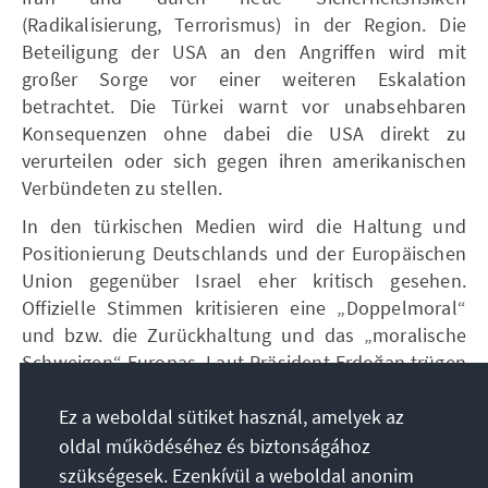
(Radikalisierung, Terrorismus) in der Region. Die
Beteiligung der USA an den Angriffen wird mit
großer Sorge vor einer weiteren Eskalation
betrachtet. Die Türkei warnt vor unabsehbaren
Konsequenzen ohne dabei die USA direkt zu
verurteilen oder sich gegen ihren amerikanischen
Verbündeten zu stellen.
In den türkischen Medien wird die Haltung und
Positionierung Deutschlands und der Europäischen
Union gegenüber Israel eher kritisch gesehen.
Offizielle Stimmen kritisieren eine „Doppelmoral“
und bzw. die Zurückhaltung und das „moralische
Schweigen“ Europas. Laut Präsident Erdoğan trügen
auch jene Akteure, die Israels „Übermut
unterstützen oder schweigend zusehen“, ebenso
Ez a weboldal sütiket használ, amelyek az
Mitschuld an der Krise. Die aktuellen Aussagen von
oldal működéséhez és biztonságához
Bundeskanzler Merz wurden von regierungsnahen
szükségesek. Ezenkívül a weboldal anonim