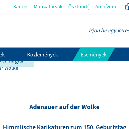
Karrier
Munkatársak
Ösztöndíj
Archívum
z oldalon
ek
Közlemények
Események
 el magyar.
er Wolke
Adenauer auf der Wolke
Himmlische Karikaturen zum 150. Geburtstag