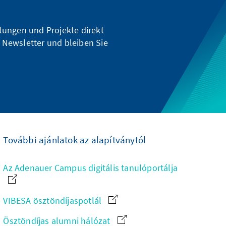
ltungen und Projekte direkt
 Newsletter und bleiben Sie
További ajánlatok az alapítványtól
Az Adenauer Campus digitális tanulóportálja
VIBESA ösztöndíjaspotlál
Ösztöndíjas alumni hálózat