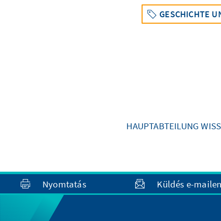
GESCHICHTE U
HAUPTABTEILUNG WISS
Nyomtatás
Küldés e-maile