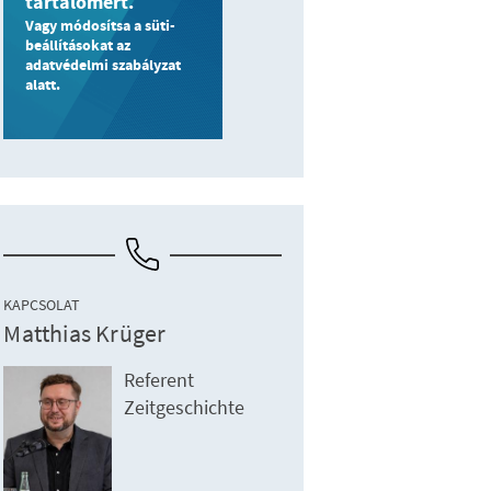
tartalomért.
Vagy módosítsa a süti-
beállításokat az
adatvédelmi szabályzat
alatt.
KAPCSOLAT
Matthias Krüger
Referent
Zeitgeschichte