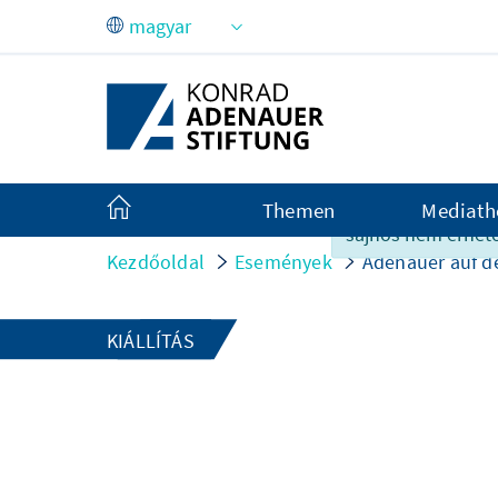
Ugrás a fő tartalomhoz
A tartalom ezen a
Themen
Mediath
sajnos nem érhető
Kezdőoldal
Események
Adenauer auf d
KIÁLLÍTÁS