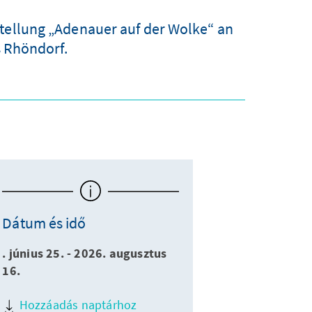
stellung „Adenauer auf der Wolke“ an
 Rhöndorf.
Dátum és idő
. június 25. - 2026. augusztus
16.
Hozzáadás naptárhoz