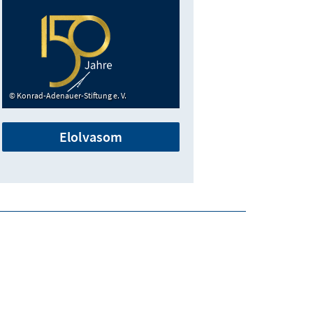
Konrad-Adenauer-Stiftung e. V.
Elolvasom