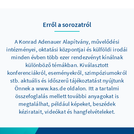
Erről a sorozatról
A Konrad Adenauer Alapítvány, művelődési
intézményei, oktatási központjai és külföldi irodái
minden évben több ezer rendezvényt kínálnak
különböző témákban. Kiválasztott
konferenciákról, eseményekről, szimpóziumokról
stb. aktuális és időszerű tájékoztatást nyújtunk
Önnek a www.kas.de oldalon. Itt a tartalmi
összefoglalás mellett további anyagokat is
megtalálhat, például képeket, beszédek
kéziratait, videókat és hangfelvételeket.