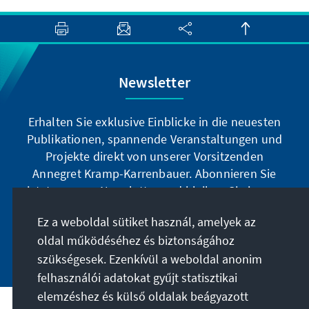
Newsletter
Erhalten Sie exklusive Einblicke in die neuesten
Publikationen, spannende Veranstaltungen und
Projekte direkt von unserer Vorsitzenden
Annegret Kramp-Karrenbauer. Abonnieren Sie
jetzt unseren Newsletter und bleiben Sie immer
auf dem Laufenden.
Ez a weboldal sütiket használ, amelyek az
oldal működéséhez és biztonságához
Jetzt abonnieren
szükségesek. Ezenkívül a weboldal anonim
felhasználói adatokat gyűjt statisztikai
elemzéshez és külső oldalak beágyazott