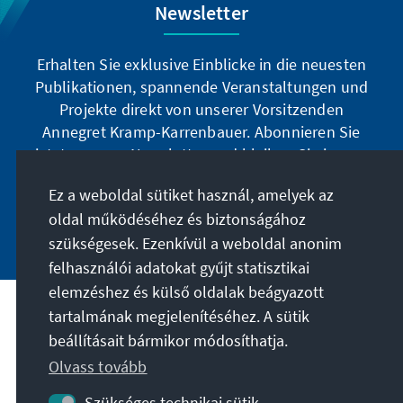
Newsletter
Erhalten Sie exklusive Einblicke in die neuesten
Publikationen, spannende Veranstaltungen und
Projekte direkt von unserer Vorsitzenden
Annegret Kramp-Karrenbauer. Abonnieren Sie
jetzt unseren Newsletter und bleiben Sie immer
auf dem Laufenden.
Ez a weboldal sütiket használ, amelyek az
oldal működéséhez és biztonságához
Jetzt abonnieren
szükségesek. Ezenkívül a weboldal anonim
felhasználói adatokat gyűjt statisztikai
elemzéshez és külső oldalak beágyazott
tartalmának megjelenítéséhez. A sütik
A célunk
beállításait bármikor módosíthatja.
Olvass tovább
Kapcsolat
Szükséges technikai sütik