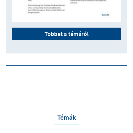
Többet a témáról
Témák