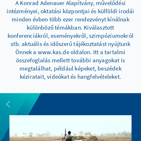
A Konrad Adenauer Alapítvány, művelődési
intézményei, oktatási központjai és külföldi irodái
minden évben több ezer rendezvényt kínálnak
különböző témákban. Kiválasztott
konferenciákról, eseményekről, szimpóziumokról
stb. aktuális és időszerű tájékoztatást nyújtunk
Önnek a www.kas.de oldalon. Itt a tartalmi
összefoglalás mellett további anyagokat is
megtalálhat, például képeket, beszédek
kéziratait, videókat és hangfelvételeket.