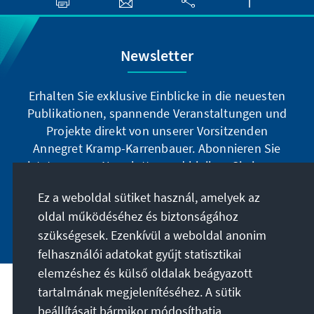
Newsletter
Erhalten Sie exklusive Einblicke in die neuesten
Publikationen, spannende Veranstaltungen und
Projekte direkt von unserer Vorsitzenden
Annegret Kramp-Karrenbauer. Abonnieren Sie
jetzt unseren Newsletter und bleiben Sie immer
auf dem Laufenden.
Ez a weboldal sütiket használ, amelyek az
oldal működéséhez és biztonságához
Jetzt abonnieren
szükségesek. Ezenkívül a weboldal anonim
felhasználói adatokat gyűjt statisztikai
elemzéshez és külső oldalak beágyazott
tartalmának megjelenítéséhez. A sütik
A célunk
beállításait bármikor módosíthatja.