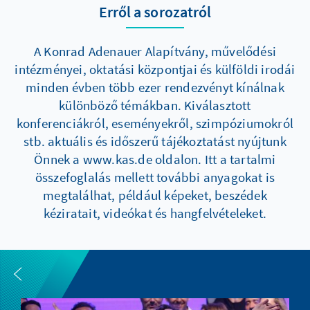
Erről a sorozatról
A Konrad Adenauer Alapítvány, művelődési
intézményei, oktatási központjai és külföldi irodái
minden évben több ezer rendezvényt kínálnak
különböző témákban. Kiválasztott
konferenciákról, eseményekről, szimpóziumokról
stb. aktuális és időszerű tájékoztatást nyújtunk
Önnek a www.kas.de oldalon. Itt a tartalmi
összefoglalás mellett további anyagokat is
megtalálhat, például képeket, beszédek
kéziratait, videókat és hangfelvételeket.