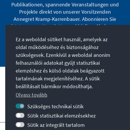
Publikationen, spannende Veranstaltungen und
Projekte direkt von unserer Vorsitzenden
Annegret Kramp-Karrenbauer. Abonnieren Sie
jetzt unseren Newsletter und bleiben Sie immer
auf dem Laufenden.
Ez a weboldal sütiket használ, amelyek az
oldal működéséhez és biztonságához
Jetzt abonnieren
szükségesek. Ezenkívül a weboldal anonim
felhasználói adatokat gyűjt statisztikai
elemzéshez és külső oldalak beágyazott
tartalmának megjelenítéséhez. A sütik
A célunk
beállításait bármikor módosíthatja.
Olvass tovább
Kapcsolat
Szükséges technikai sütik
További ajánlatok az alapítványtól
Sütik statisztikai elemzésekhez
Sütik az integrált tartalom
Impresszum
Adatvédelem