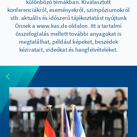
különböző témákban. Kiválasztott
konferenciákról, eseményekről, szimpóziumokról
stb. aktuális és időszerű tájékoztatást nyújtunk
Önnek a www.kas.de oldalon. Itt a tartalmi
összefoglalás mellett további anyagokat is
megtalálhat, például képeket, beszédek
kéziratait, videókat és hangfelvételeket.