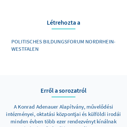
Létrehozta a
POLITISCHES BILDUNGSFORUM NORDRHEIN-
WESTFALEN
Erről a sorozatról
A Konrad Adenauer Alapítvány, művelődési
intézményei, oktatási központjai és külföldi irodái
minden évben több ezer rendezvényt kínálnak