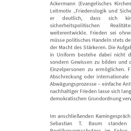
Ackermann (Evangelisches Kirche
Leitmotiv „Friedenslogik und Sic
er deutlich, dass sich kir
sicherheitspolitischen Reali
weiterentwickle. Frieden sei ohne
müsse politisches Handeln stets de
der Macht des Stärkeren. Die Aufga
in Uniform bestehe dabei nicht da
sondern Gewissen zu bilden und d
Einzelpersonen zu ermöglichen. F
Abschreckung oder internationale
Abwägungsprozesse – einfache Antw
nachhaltiger Frieden lasse sich lan
demokratischen Grundordnung verwi
Im anschließenden Kamingespräch
Sebastian T. Baum standen p
Bevölkerungsschutzes im Fokus