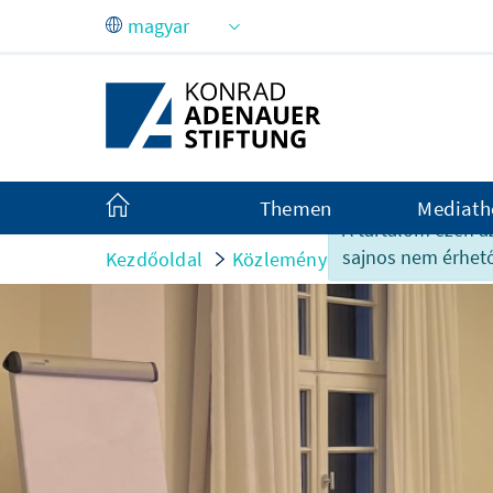
Ugrás a fő tartalomhoz
Themen
Mediath
A tartalom ezen a
sajnos nem érhető
Kezdőoldal
Közlemények
Rendezvényb