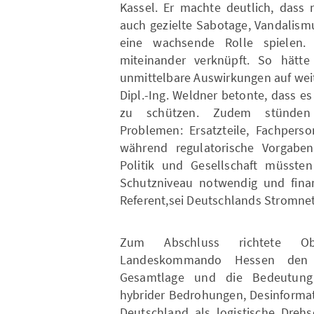
Kassel. Er machte deutlich, dass 
auch gezielte Sabotage, Vandalis
eine wachsende Rolle spielen.
miteinander verknüpft. So hätte
unmittelbare Auswirkungen auf weit
Dipl.-Ing. Weldner betonte, dass es
zu schützen. Zudem stünden E
Problemen: Ersatzteile, Fachpers
während regulatorische Vorgaben o
Politik und Gesellschaft müssten 
Schutzniveau notwendig und finanz
Referent,sei Deutschlands Stromnet
Zum Abschluss richtete Ob
Landeskommando Hessen den Bl
Gesamtlage und die Bedeutung 
hybrider Bedrohungen, Desinformat
Deutschland als logistische Dreh