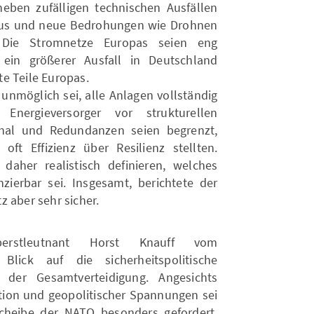
neben zufälligen technischen Ausfällen
mus und neue Bedrohungen wie Drohnen
 Die Stromnetze Europas seien eng
 ein größerer Ausfall in Deutschland
e Teile Europas.
 unmöglich sei, alle Anlagen vollständig
nergieversorger vor strukturellen
onal und Redundanzen seien begrenzt,
ft Effizienz über Resilienz stellten.
daher realistisch definieren, welches
ierbar sei. Insgesamt, berichtete der
z aber sehr sicher.
erstleutnant Horst Knauff vom
ick auf die sicherheitspolitische
der Gesamtverteidigung. Angesichts
ion und geopolitischer Spannungen sei
scheibe der NATO besonders gefordert.