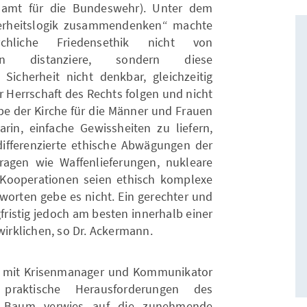
namt für die Bundeswehr). Unter dem
herheitslogik zusammendenken“ machte
chliche Friedensethik nicht von
täten distanziere, sondern diese
 Sicherheit nicht denkbar, gleichzeitig
r Herrschaft des Rechts folgen und nicht
be der Kirche für die Männer und Frauen
rin, einfache Gewissheiten zu liefern,
ifferenzierte ethische Abwägungen der
ragen wie Waffenlieferungen, nukleare
 Kooperationen seien ethisch komplexe
orten gebe es nicht. Ein gerechter und
gfristig jedoch am besten innerhalb einer
rklichen, so Dr. Ackermann.
 mit Krisenmanager und Kommunikator
raktische Herausforderungen des
. Baum verwies auf die zunehmende