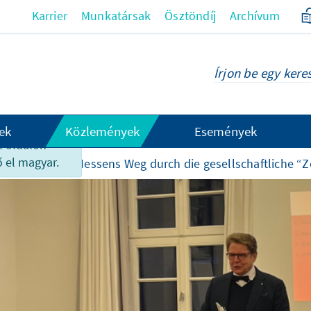
Karrier
Munkatársak
Ösztöndíj
Archívum
ek
Közlemények
Események
z oldalon
 el magyar.
eszámolók
Hessens Weg durch die gesellschaftliche “