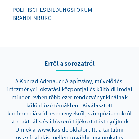
POLITISCHES BILDUNGSFORUM
BRANDENBURG
Erről a sorozatról
A Konrad Adenauer Alapítvány, művelődési
intézményei, oktatási központjai és külföldi irodái
minden évben több ezer rendezvényt kínálnak
különböző témákban. Kiválasztott
konferenciákról, eseményekről, szimpóziumokról
stb. aktuális és időszerű tájékoztatást nyújtunk
Önnek a www.kas.de oldalon. Itt a tartalmi
összefoglalás mellett további anyagokat is