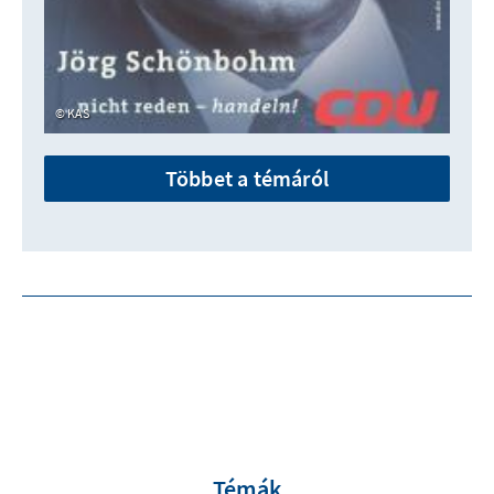
KAS
Többet a témáról
Témák