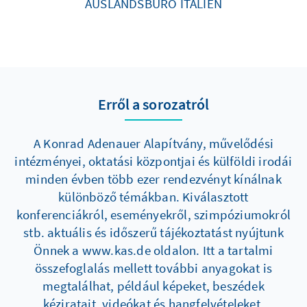
AUSLANDSBÜRO ITALIEN
Erről a sorozatról
A Konrad Adenauer Alapítvány, művelődési
intézményei, oktatási központjai és külföldi irodái
minden évben több ezer rendezvényt kínálnak
különböző témákban. Kiválasztott
konferenciákról, eseményekről, szimpóziumokról
stb. aktuális és időszerű tájékoztatást nyújtunk
Önnek a www.kas.de oldalon. Itt a tartalmi
összefoglalás mellett további anyagokat is
megtalálhat, például képeket, beszédek
kéziratait, videókat és hangfelvételeket.