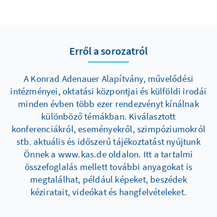
Erről a sorozatról
A Konrad Adenauer Alapítvány, művelődési
intézményei, oktatási központjai és külföldi irodái
minden évben több ezer rendezvényt kínálnak
különböző témákban. Kiválasztott
konferenciákról, eseményekről, szimpóziumokról
stb. aktuális és időszerű tájékoztatást nyújtunk
Önnek a www.kas.de oldalon. Itt a tartalmi
összefoglalás mellett további anyagokat is
megtalálhat, például képeket, beszédek
kéziratait, videókat és hangfelvételeket.