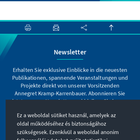
Newsletter
Erhalten Sie exklusive Einblicke in die neuesten
Publikationen, spannende Veranstaltungen und
Projekte direkt von unserer Vorsitzenden
Annegret Kramp-Karrenbauer. Abonnieren Sie
jetzt unseren Newsletter und bleiben Sie immer
auf dem Laufenden.
Ez a weboldal sütiket használ, amelyek az
oldal működéséhez és biztonságához
Jetzt abonnieren
szükségesek. Ezenkívül a weboldal anonim