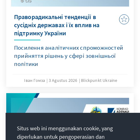
CIS
Праворадикальні тенденції в
сусідніх державах і їх вплив на
підтримку України
Посилення аналітичних спроможностей
прийняття рішень у сфері зовнішньої
політики
Іван Гомза
3 Agustus 2026
Blickpunkt Ukraine
Situs web ini menggunakan cookie, yang
diperlukan untuk pengoperasian dan