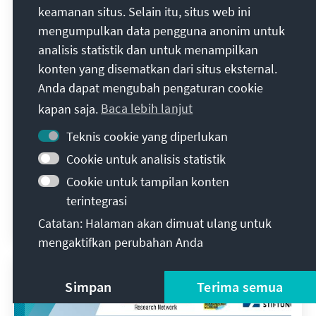
keamanan situs. Selain itu, situs web ini
mengumpulkan data pengguna anonim untuk
analisis statistik dan untuk menampilkan
CIS
konten yang disematkan dari situs eksternal.
Anda dapat mengubah pengaturan cookie
Стратегія послаблення Росії в
kapan saja.
Baca lebih lanjut
сучасних умовах
Teknis cookie yang diperlukan
Посилення аналітичних спроможностей
Cookie untuk analisis statistik
прийняття рішень у сфері зовнішньої
Cookie untuk tampilan konten
політики
terintegrasi
Catatan: Halaman akan dimuat ulang untuk
Олексій Їжак
27 Juli 2026
Blickpunkt Ukraine
mengaktifkan perubahan Anda
Simpan
Terima semua