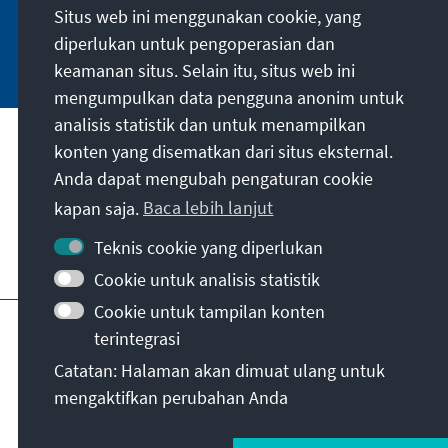
Situs web ini menggunakan cookie, yang
diperlukan untuk pengoperasian dan
Jetzt abonnieren
keamanan situs. Selain itu, situs web ini
mengumpulkan data pengguna anonim untuk
analisis statistik dan untuk menampilkan
Misi kami
konten yang disematkan dari situs eksternal.
Anda dapat mengubah pengaturan cookie
Kontak
kapan saja.
Baca lebih lanjut
Teknis cookie yang diperlukan
Penawaran lebih lanjut dari yayasan
Cookie untuk analisis statistik
Cookie untuk tampilan konten
Jejak
Kebijakan privasi
Syarat penggunaan
terintegrasi
Erklärung zur Barrierefreiheit
Barriere melden
Catatan: Halaman akan dimuat ulang untuk
Peta situs
mengaktifkan perubahan Anda
© Konrad-Adenauer-Stiftung e.V. 2026