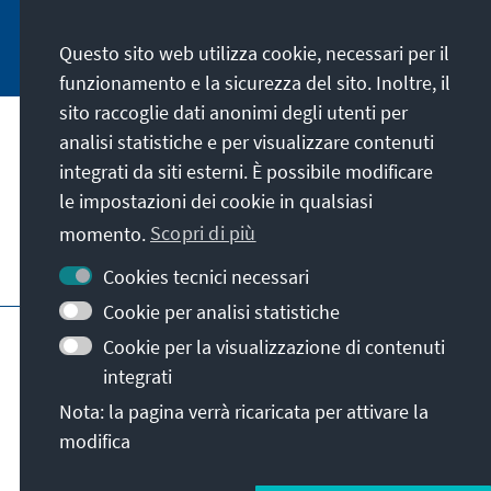
Jetzt abonnieren
Questo sito web utilizza cookie, necessari per il
funzionamento e la sicurezza del sito. Inoltre, il
sito raccoglie dati anonimi degli utenti per
analisi statistiche e per visualizzare contenuti
La nostra missione
integrati da siti esterni. È possibile modificare
le impostazioni dei cookie in qualsiasi
Contatto
momento.
Scopri di più
Altre offerte della fondazione
Cookies tecnici necessari
Cookie per analisi statistiche
Colophon
Protezione dei dati
Cookie per la visualizzazione di contenuti
Termini e condizioni
integrati
Erklärung zur Barrierefreiheit
Barriere melden
Nota: la pagina verrà ricaricata per attivare la
Mappa del sito
modifica
© Konrad-Adenauer-Stiftung e.V. 2026