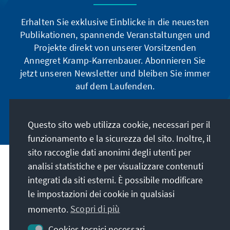
Erhalten Sie exklusive Einblicke in die neuesten
Publikationen, spannende Veranstaltungen und
Projekte direkt von unserer Vorsitzenden
Annegret Kramp-Karrenbauer. Abonnieren Sie
jetzt unseren Newsletter und bleiben Sie immer
auf dem Laufenden.
Jetzt abonnieren
Questo sito web utilizza cookie, necessari per il
funzionamento e la sicurezza del sito. Inoltre, il
sito raccoglie dati anonimi degli utenti per
analisi statistiche e per visualizzare contenuti
La nostra missione
integrati da siti esterni. È possibile modificare
le impostazioni dei cookie in qualsiasi
Contatto
momento.
Scopri di più
Altre offerte della fondazione
Cookies tecnici necessari