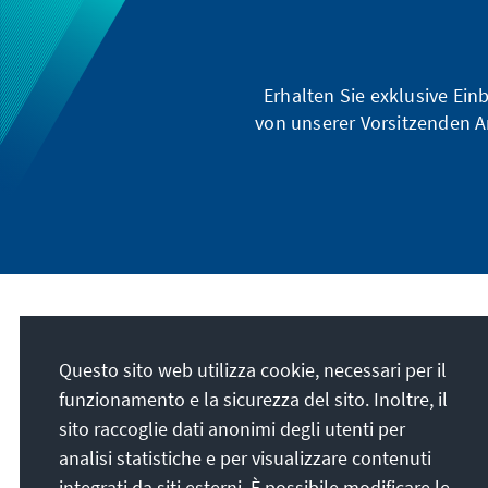
Erhalten Sie exklusive Ein
von unserer Vorsitzenden A
La nostra missione
Questo sito web utilizza cookie, necessari per il
Die Konrad-Adenauer-Stiftung setzt sich
funzionamento e la sicurezza del sito. Inoltre, il
national und international durch politische
sito raccoglie dati anonimi degli utenti per
Bildung für Frieden, Freiheit und
analisi statistiche e per visualizzare contenuti
Gerechtigkeit ein. Wir fördern und bewahren
integrati da siti esterni. È possibile modificare le