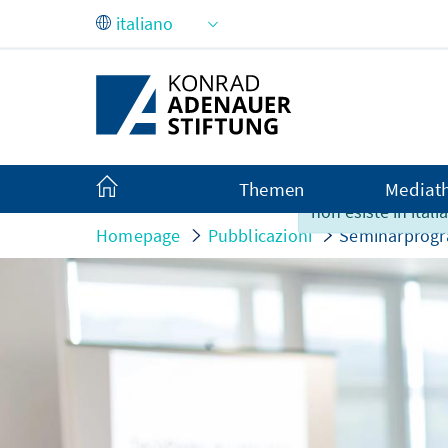
Skip to Main Content
Purtroppo questo
Themen
Mediat
non esiste in itali
Homepage
Pubblicazioni
Seminarprog