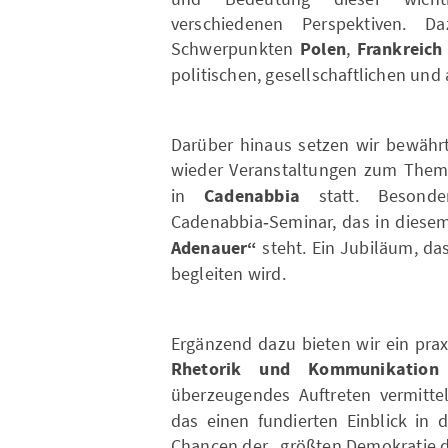
verschiedenen Perspektiven. 
Schwerpunkten
Polen
,
Frankreich
politischen, gesellschaftlichen und
Darüber hinaus setzen wir bewährt
wieder Veranstaltungen zum The
in
Cadenabbia
statt. Besonde
Cadenabbia‑Seminar, das in diese
Adenauer“
steht. Ein Jubiläum, das
begleiten wird.
Ergänzend dazu bieten wir ein prax
Rhetorik und Kommunikatio
überzeugendes Auftreten vermitte
das einen fundierten Einblick in
Chancen der „größten Demokratie de