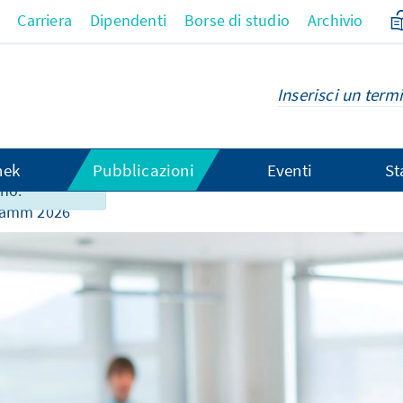
Carriera
Dipendenti
Borse di studio
Archivio
 contenuto
hek
Pubblicazioni
Eventi
St
ano.
ramm 2026