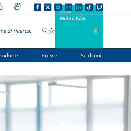
Accedi
Meine KAS
andorte
Presse
Su di noi