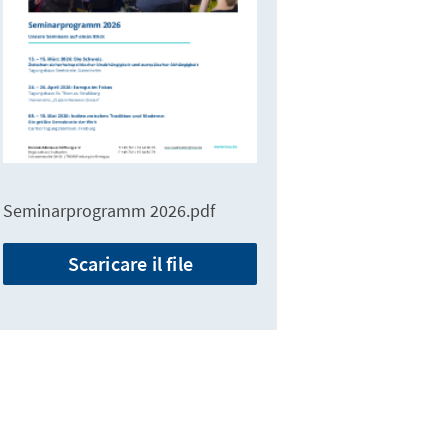
Seminarprogramm 2026.pdf
Scaricare il file