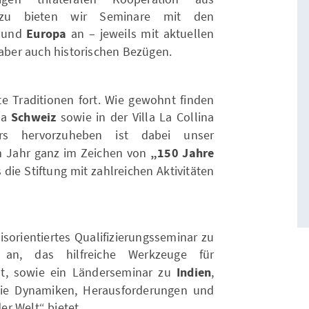
Dazu bieten wir Seminare mit den
und
Europa
an – jeweils mit aktuellen
 aber auch historischen Bezügen.
e Traditionen fort. Wie gewohnt finden
ma
Schweiz
sowie in der Villa La Collina
rs hervorzuheben ist dabei unser
m Jahr ganz im Zeichen von
„150 Jahre
 die Stiftung mit zahlreichen Aktivitäten
isorientiertes Qualifizierungsseminar zu
n
an, das hilfreiche Werkzeuge für
lt, sowie ein Länderseminar zu
Indien
,
 die Dynamiken, Herausforderungen und
r Welt“ bietet.