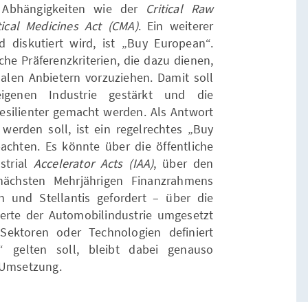
r Abhängigkeiten wie der
Critical Raw
tical Medicines Act (CMA)
. Ein weiterer
 diskutiert wird, ist „Buy European“.
he Präferenzkriterien, die dazu dienen,
nalen Anbietern vorzuziehen. Damit soll
eigenen Industrie gestärkt und die
resilienter gemacht werden. Als Antwort
 werden soll, ist ein regelrechtes „Buy
chten. Es könnte über die öffentliche
strial
Accelerator Acts (IAA)
, über den
nächsten Mehrjährigen Finanzrahmens
 und Stellantis gefordert – über die
erte der Automobilindustrie umgesetzt
ektoren oder Technologien definiert
 gelten soll, bleibt dabei genauso
r Umsetzung.