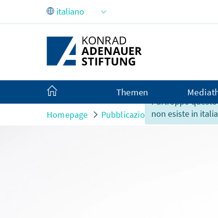
Skip to Main Content
Themen
Mediat
Purtroppo questo
non esiste in itali
Homepage
Pubblicazioni
kurzum
Eu