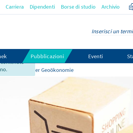
Carriera
Dipendenti
Borse di studio
Archivio
hek
Pubblicazioni
Eventi
St
 contenuto
ano.
ropa in Zeiten der Geoökonomie