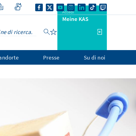
Accedi
Meine KAS
andorte
Presse
Su di noi