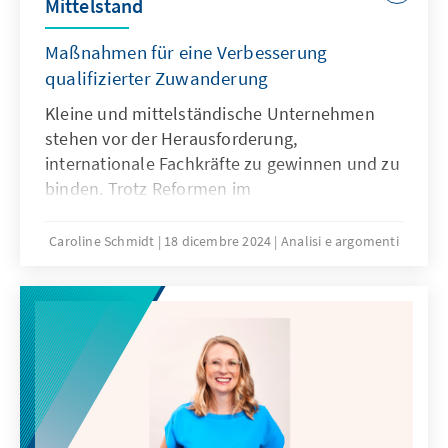
Mittelstand
Maßnahmen für eine Verbesserung
qualifizierter Zuwanderung
Kleine und mittelständische Unternehmen
stehen vor der Herausforderung,
internationale Fachkräfte zu gewinnen und zu
binden. Trotz Reformen im
Einwanderungsrecht bleibt die Zahl der
qualifizierten Erwerbszuwanderung nach
Caroline Schmidt
18 dicembre 2024
Analisi e argomenti
Deutschland niedrig. Welche Maßnahmen
sind notwendig, um die internationale
Talentgewinnung zu verbessern und den
Mittelstand zu stärken?