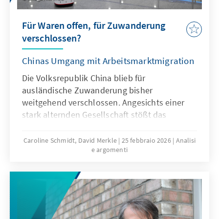
Für Waren offen, für Zuwanderung
verschlossen?
Chinas Umgang mit Arbeitsmarktmigration
Die Volksrepublik China blieb für
ausländische Zuwanderung bisher
weitgehend verschlossen. Angesichts einer
stark alternden Gesellschaft stößt das
Wirtschaftsmodell Chinas zunehmend an
seine Grenzen, was die gezielte Anwerbung
Caroline Schmidt, David Merkle
25 febbraio 2026
Analisi
e argomenti
ausländischer Fach- und Arbeitskräfte auf
absehbare Zeit erfordern könnte. Für
Deutschland und Europa könnte mit China ein
neuer Wettbewerber im globalen Wettbewerb
um Talente entstehen.