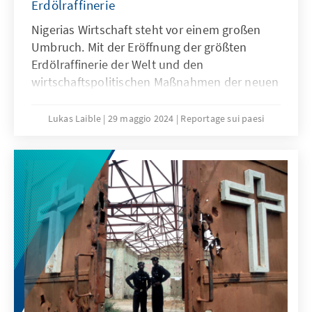
Erdölraffinerie
Nigerias Wirtschaft steht vor einem großen
Umbruch. Mit der Eröffnung der größten
Erdölraffinerie der Welt und den
wirtschaftspolitischen Maßnahmen der neuen
Regierung verschafft sich der nigerianische
Staat neue finanzielle Spielräume. Dadurch
Lukas Laible
29 maggio 2024
Reportage sui paesi
entsteht eine größere Handlungsfähigkeit für
Afrikas größte Volkswirtschaft. Ob diese zu
wirtschaftlicher Diversifizierung des Landes
führt, liegt in der Hand der
Entscheidungsträger: Werden die neu
gewonnenen Handlungsspielräume dazu
genutzt, um weiter in den kurzfristig
gewinnbringenden Erdölsektor zu
investieren? Oder werden mittel- und
langfristig wirkende Maßnahmen ergriffen, die
durch eine Diversifizierungsstrategie die