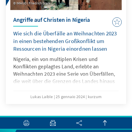
IMAGO / Friedrich Stark
großen Potenziale der nigerianischen
Wirtschaft abseits des Erdölsektors
Angriffe auf Christen in Nigeria
ausschöpfen können?
Wie sich die Überfälle an Weihnachten 2023
in einen bestehenden Großkonflikt um
Ressourcen in Nigeria einordnen lassen
Nigeria, ein von multiplen Krisen und
Konflikten geplagtes Land, erlebte an
Weihnachten 2023 eine Serie von Überfällen,
die weit über die Grenzen des Landes hinaus
Aufsehen erregten. Doch die Suche nach
Gründen für diesen Gewaltausbruch ist weit
Lukas Laible
25 gennaio 2024
kurzum
komplexer, als es den Anschein erweckt. Ein
sich immer stärker ausbreitender Konflikt um
Ressourcen, bedingt durch die Folgen des
Klimawandels und verstärkt durch das