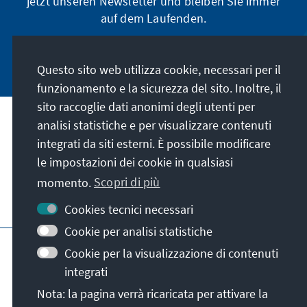
jetzt unseren Newsletter und bleiben Sie immer
auf dem Laufenden.
Jetzt abonnieren
Questo sito web utilizza cookie, necessari per il
funzionamento e la sicurezza del sito. Inoltre, il
sito raccoglie dati anonimi degli utenti per
analisi statistiche e per visualizzare contenuti
La nostra missione
integrati da siti esterni. È possibile modificare
le impostazioni dei cookie in qualsiasi
Contatto
momento.
Scopri di più
Altre offerte della fondazione
Cookies tecnici necessari
Cookie per analisi statistiche
Colophon
Protezione dei dati
Cookie per la visualizzazione di contenuti
Termini e condizioni
integrati
Erklärung zur Barrierefreiheit
Barriere melden
Nota: la pagina verrà ricaricata per attivare la
Mappa del sito