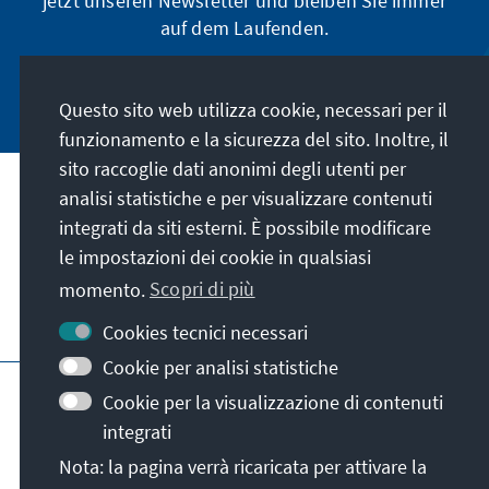
jetzt unseren Newsletter und bleiben Sie immer
auf dem Laufenden.
Jetzt abonnieren
Questo sito web utilizza cookie, necessari per il
funzionamento e la sicurezza del sito. Inoltre, il
sito raccoglie dati anonimi degli utenti per
analisi statistiche e per visualizzare contenuti
La nostra missione
integrati da siti esterni. È possibile modificare
le impostazioni dei cookie in qualsiasi
Contatto
momento.
Scopri di più
Altre offerte della fondazione
Cookies tecnici necessari
Cookie per analisi statistiche
Colophon
Protezione dei dati
Cookie per la visualizzazione di contenuti
Termini e condizioni
integrati
Erklärung zur Barrierefreiheit
Barriere melden
Nota: la pagina verrà ricaricata per attivare la
Mappa del sito