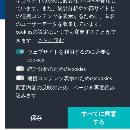
キュリティのために必要なcookiesを使用し
Jetzt abonnieren
ています。また、統計分析や外部サイトと
の連携コンテンツを表示するために、匿名
のユーザーデータを収集しています。
私たちのミッション
cookiesの設定はいつでも変更することがで
きます。
さらに読む
お問い合わせ
ウェブサイトを利用するのに必要な
cookies
こちらもご覧ください
統計分析のためのcookies
連携コンテンツ表示のためのcookies
当サイトについて
プライバシーポリシー
変更内容の反映のため、ページを再度読み
利用規約
Erklärung zur Barrierefreiheit
込みます
Barriere melden
サイトマップ
© Konrad-Adenauer-Stiftung e.V. 2026
すべてに同意
保存
する