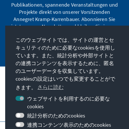
Publikationen, spannende Veranstaltungen und
Projekte direkt von unserer Vorsitzenden
Annegret Kramp-Karrenbauer. Abonnieren Sie
jetzt unseren Newsletter und bleiben Sie immer
auf dem Laufenden.
このウェブサイトでは、サイトの運営とセ
キュリティのために必要なcookiesを使用し
Jetzt abonnieren
ています。また、統計分析や外部サイトと
の連携コンテンツを表示するために、匿名
のユーザーデータを収集しています。
cookiesの設定はいつでも変更することがで
私たちのミッション
きます。
さらに読む
お問い合わせ
ウェブサイトを利用するのに必要な
cookies
こちらもご覧ください
統計分析のためのcookies
連携コンテンツ表示のためのcookies
当サイトについて
プライバシーポリシー