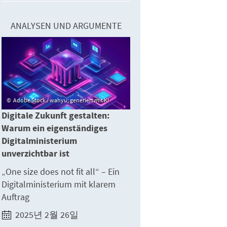
ANALYSEN UND ARGUMENTE
Adobe Stock / wahyu; generiert mit KI
Digitale Zukunft gestalten:
Warum ein eigenständiges
Digitalministerium
unverzichtbar ist
„One size does not fit all“ – Ein
Digitalministerium mit klarem
Auftrag
2025년 2월 26일