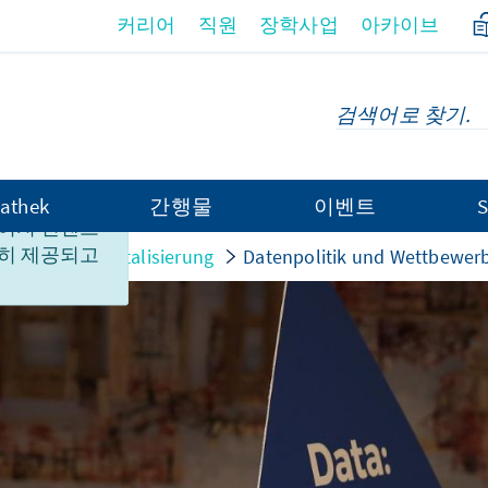
커리어
직원
장학사업
아카이브
athek
간행물
이벤트
S
이지 컨텐츠
히 제공되고
novation
Digitalisierung
Datenpolitik und Wettbewer