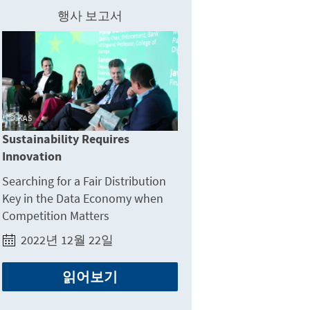
행사 보고서
KAS
Sustainability Requires
Innovation
Searching for a Fair Distribution
Key in the Data Economy when
Competition Matters
2022년 12월 22일
읽어보기