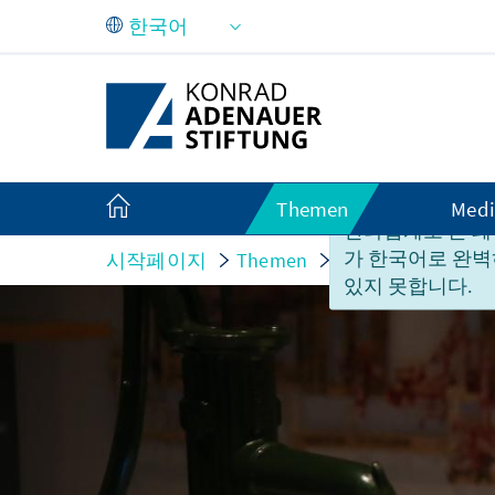
Skip to Main Content
Themen
Medi
안타깝게도 본 페
가 한국어로 완벽
시작페이지
Themen
Wirtschaft und In
있지 못합니다.