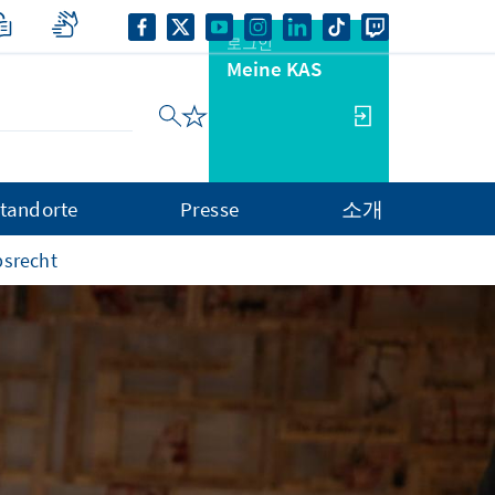
로그인
Meine KAS
tandorte
Presse
소개
bsrecht