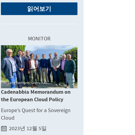
읽어보기
MONITOR
Jana Reimann-Grohs/KAS
Cadenabbia Memorandum on
the European Cloud Policy
Europe’s Quest for a Sovereign
Cloud
2023년 12월 5일