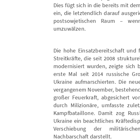
Dies fügt sich in die bereits mit d
ein, die letztendlich darauf ausger
postsowjetischen Raum – wenn
umzuwälzen.
Die hohe Einsatzbereitschaft und 
Streitkräfte, die seit 2008 struktu
modernisiert wurden, zeigte sich 
erste Mal seit 2014 russische Gr
Ukraine aufmarschierten. Die neue
vergangenem November, bestehend
großer Feuerkraft, abgesichert vo
durch Milizionäre, umfasste zule
Kampfbataillone. Damit zog Rus
Ukraine ein beachtliches Kräftedi
Verschiebung der militärische
Nachbarschaft darstellt.