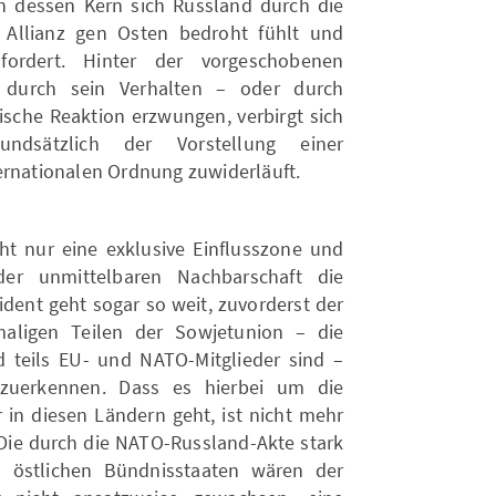
 in dessen Kern sich Russland durch die
n Allianz gen Osten bedroht fühlt und
nfordert. Hinter der vorgeschobenen
 durch sein Verhalten – oder durch
ische Reaktion erzwungen, verbirgt sich
ndsätzlich der Vorstellung einer
ernationalen Ordnung zuwiderläuft.
cht nur eine exklusive Einflusszone und
er unmittelbaren Nachbarschaft die
ident geht sogar so weit, zuvorderst der
aligen Teilen der Sowjetunion – die
 teils EU- und NATO-Mitglieder sind –
abzuerkennen. Dass es hierbei um die
 in diesen Ländern geht, ist nicht mehr
Die durch die NATO-Russland-Akte stark
in östlichen Bündnisstaaten wären der