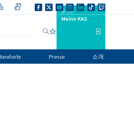
로그인
Meine KAS
tandorte
Presse
소개