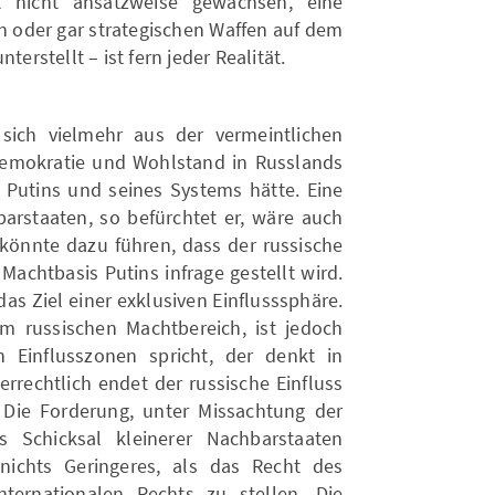
t nicht ansatzweise gewachsen, eine
n oder gar strategischen Waffen auf dem
terstellt – ist fern jeder Realität.
sich vielmehr aus der vermeintlichen
Demokratie und Wohlstand in Russlands
 Putins und seines Systems hätte. Eine
barstaaten, so befürchtet er, wäre auch
 könnte dazu führen, dass der russische
Machtbasis Putins infrage gestellt wird.
 das Ziel einer exklusiven Einflusssphäre.
m russischen Machtbereich, ist jedoch
 Einflusszonen spricht, der denkt in
errechtlich endet der russische Einfluss
 Die Forderung, unter Missachtung der
s Schicksal kleinerer Nachbarstaaten
ichts Geringeres, als das Recht des
ternationalen Rechts zu stellen. Die