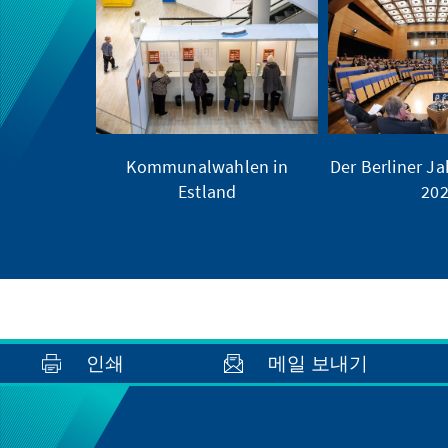
Kommunalwahlen in
Der Berliner Ja
Estland
20
인쇄
메일 보내기