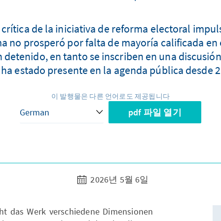
 crítica de la iniciativa de reforma electoral impu
ma no prosperó por falta de mayoría calificada en
etenido, en tanto se inscriben en una discusión s
 ha estado presente en la agenda pública desde 2
이 발행물은 다른 언어로도 제공됩니다
pdf 파일 열기
2026년 5월 6일
cht das Werk verschiedene Dimensionen