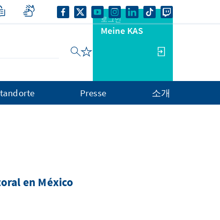
로그인
Meine KAS
tandorte
Presse
소개
toral en México