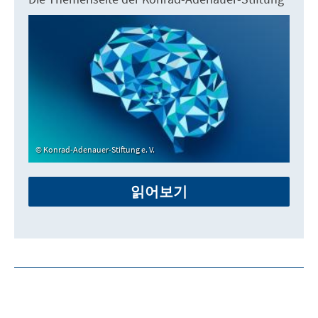
Konrad-Adenauer-Stiftung e. V.
읽어보기