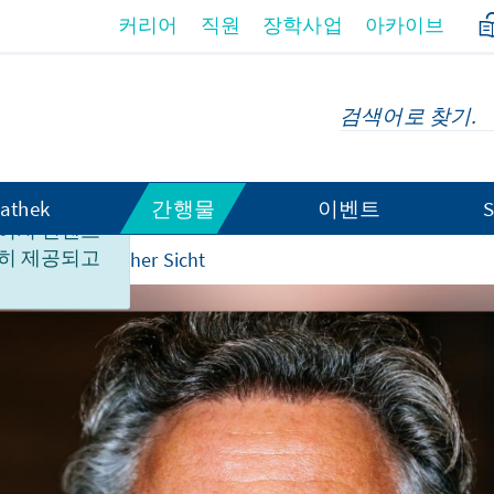
커리어
직원
장학사업
아카이브
athek
간행물
이벤트
S
이지 컨텐츠
히 제공되고
PT aus juristischer Sicht