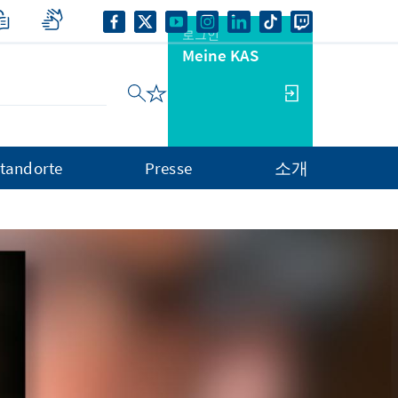
로그인
Meine KAS
tandorte
Presse
소개