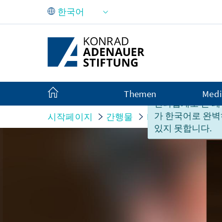
Skip to Main Content
Themen
Medi
안타깝게도 본 페
가 한국어로 완벽
시작페이지
간행물
Interviews
ChatG
있지 못합니다.