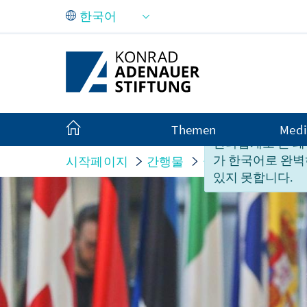
Skip to Main Content
Themen
Medi
안타깝게도 본 페
가 한국어로 완벽
시작페이지
간행물
국가 보고서
Evi
있지 못합니다.