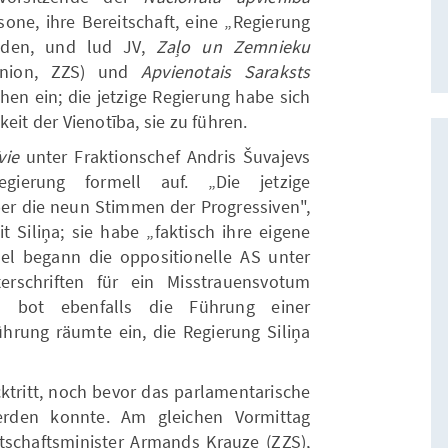
ksone, ihre Bereitschaft, eine „Regierung
ilden, und lud JV,
Zaļo un Zemnieku
nion, ZZS) und
Apvienotais Saraksts
chen ein; die jetzige Regierung habe sich
eit der Vienotība, sie zu führen.
vie
unter Fraktionschef Andris Šuvajevs
gierung formell auf. „Die jetzige
über die neun Stimmen der Progressiven",
 Siliņa; sie habe „faktisch ihre eigene
llel begann die oppositionelle AS unter
erschriften für ein Misstrauensvotum
 bot ebenfalls die Führung einer
hrung räumte ein, die Regierung Siliņa
cktritt, noch bevor das parlamentarische
erden konnte. Am gleichen Vormittag
tschaftsminister Armands Krauze (ZZS),