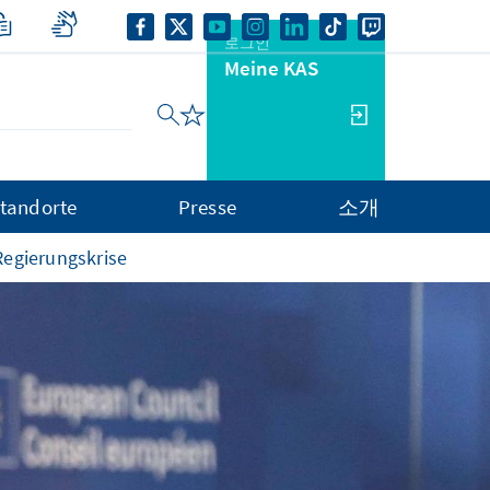
로그인
Meine KAS
tandorte
Presse
소개
 Regierungskrise