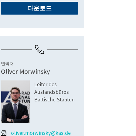
다운로드
연락처
Oliver Morwinsky
Leiter des
Auslandsbüros
Baltische Staaten
oliver.morwinsky@kas.de