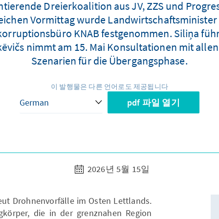
tierende Dreierkoalition aus JV, ZZS und Progre
eichen Vormittag wurde Landwirtschaftsministe
ikorruptionsbüro KNAB festgenommen. Siliņa füh
kēvičs nimmt am 15. Mai Konsultationen mit allen 
Szenarien für die Übergangsphase.
이 발행물은 다른 언어로도 제공됩니다
pdf 파일 열기
2026년 5월 15일
eut Drohnenvorfälle im Osten Lettlands.
körper, die in der grenznahen Region