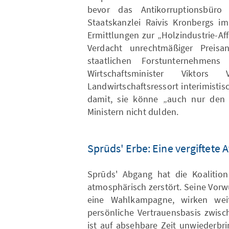
bevor das Antikorruptionsbür
Staatskanzlei Raivis Kronbergs 
Ermittlungen zur „Holzindustrie-A
Verdacht unrechtmäßiger Preisa
staatlichen Forstunternehmens
Wirtschaftsminister Viktor
Landwirtschaftsressort interimisti
damit, sie könne „auch nur den 
Ministern nicht dulden.
Sprūds' Erbe: Eine vergiftete
Sprūds' Abgang hat die Koalition
atmosphärisch zerstört. Seine Vorwü
eine Wahlkampagne, wirken weite
persönliche Vertrauensbasis zwisc
ist auf absehbare Zeit unwiederbr