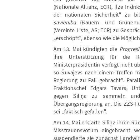
(Nationale Allianz, ECR), Ilze Indri
der nationalen Sicherheit" zu b
savienība
(Bauern- und Grünenu
(Vereinte Liste, AS; ECR) zu Gesprä
„erschöpft", ebenso wie die Möglichk
Am 13. Mai kündigten die
Progresī
ihre Unterstützung für die Re
Ministerpräsidentin verfügt nicht 
so Šuvajevs nach einem Treffen mit
Regierung zu Fall gebracht". Para
Fraktionschef Edgars Tavars, Unt
gegen Siliņa zu sammeln und
Übergangsregierung an. Die ZZS-Fü
sei „faktisch gefallen".
Am 14. Mai erklärte Siliņa ihren Rü
Misstrauensvotum eingebracht w
suspendierte sie zunächst Landwir