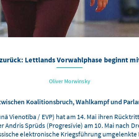
tt zurück: Lettlands Vorwahlphase beginnt mi
Oliver Morwinsky
zwischen Koalitionsbruch, Wahlkampf und Par
unā Vienotība / EVP) hat am 14. Mai ihren Rücktri
er Andris Sprūds (Progresīvie) am 10. Mai nach Dr
ussische elektronische Kriegsführung umgelenkte 