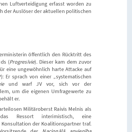
chen Luftverteidigung erfasst worden zu
ch der Auslöser der aktuellen politischen
rministerin öffentlich den Rücktritt des
ūds (
Progresīvie
). Dieser kam dem zuvor
für eine ungewöhnlich harte Attacke auf
P): Er sprach von einer „systematischen
ie
und warf JV vor, sich vor der
llem, um die eigenen Umfragewerte zu
ehält er.
rteilosen Militäroberst Raivis Melnis als
s Ressort interimistisch, eine
Konsultation der Koalitionspartner traf.
 Vorsitzende der
Nacionālā apvienība