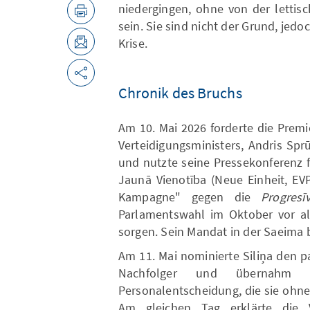
niedergingen, ohne von der lettis
sein. Sie sind nicht der Grund, jedo
Krise.
Chronik des Bruchs
Am 10. Mai 2026 forderte die Premie
Verteidigungsministers, Andris Spr
und nutzte seine Pressekonferenz 
Jaunā Vienotība (Neue Einheit, EV
Kampagne" gegen die
Progresīv
Parlamentswahl im Oktober vor a
sorgen. Sein Mandat in der Saeima b
Am 11. Mai nominierte Siliņa den pa
Nachfolger und übernahm da
Personalentscheidung, die sie ohne 
Am gleichen Tag erklärte die