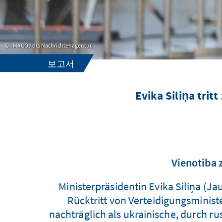
IMAGO / dts Nachrichtenagentur
보고서
Evika Siliņa tri
Vienotiba 
Ministerpräsidentin Evika Siliņa (Ja
Rücktritt von Verteidigungsminist
nachträglich als ukrainische, durch r