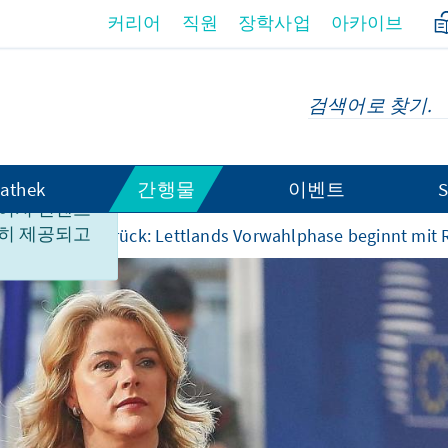
커리어
직원
장학사업
아카이브
athek
간행물
이벤트
S
이지 컨텐츠
히 제공되고
ka Siliņa tritt zurück: Lettlands Vorwahlphase beginnt mit