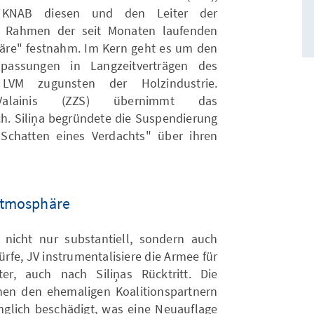
o KNAB diesen und den Leiter der
im Rahmen der seit Monaten laufenden
ffäre" festnahm. Im Kern geht es um den
npassungen in Langzeitverträgen des
 LVM zugunsten der Holzindustrie.
s Valainis (ZZS) übernimmt das
sch. Siliņa begründete die Suspendierung
Schatten eines Verdachts" über ihren
 Atmosphäre
 nicht nur substantiell, sondern auch
rfe, JV instrumentalisiere die Armee für
r, auch nach Siliņas Rücktritt. Die
hen den ehemaligen Koalitionspartnern
inglich beschädigt, was eine Neuauflage