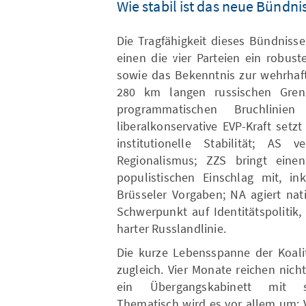
Wie stabil ist das neue Bündni
Die Tragfähigkeit dieses Bündnisse
einen die vier Parteien ein robus
sowie das Bekenntnis zur wehrhaft
280 km langen russischen Grenz
programmatischen Bruchlinie
liberalkonservative EVP-Kraft setz
institutionelle Stabilität; AS ve
Regionalismus; ZZS bringt einen 
populistischen Einschlag mit, ink
Brüsseler Vorgaben; NA agiert nat
Schwerpunkt auf Identitätspolitik
harter Russlandlinie.
Die kurze Lebensspanne der Koali
zugleich. Vier Monate reichen nicht
ein Übergangskabinett mit sic
Thematisch wird es vor allem um: V