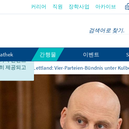
커리어
직원
장학사업
아카이브
athek
간행물
이벤트
S
이지 컨텐츠
히 제공되고
e Regierung in Lettland: Vier-Parteien-Bündnis unter Kulb