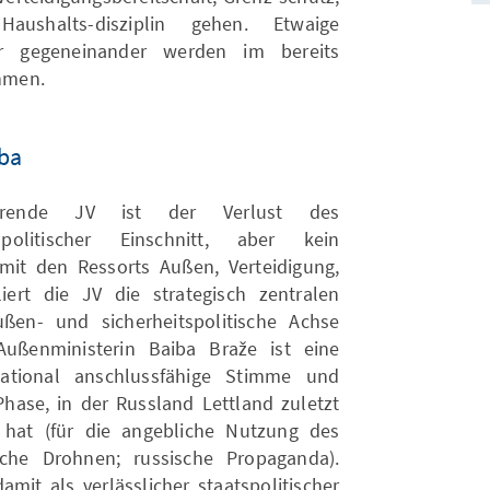
Haushalts-disziplin gehen. Etwaige
ner gegeneinander werden im bereits
hmen.
ība
ierende JV ist der Verlust des
politischer Einschnitt, aber kein
mit den Ressorts Außen, Verteidigung,
iert die JV die strategisch zentralen
ußen- und sicherheitspolitische Achse
Außenministerin Baiba Braže ist eine
national anschlussfähige Stimme und
 Phase, in der Russland Lettland zuletzt
t hat (für die angebliche Nutzung des
sche Drohnen; russische Propaganda).
amit als verlässlicher staatspolitischer