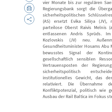
vier Monate bis zur regulären Sa
Regierungsbank sorgt die Überg
sicherheitspolitischen Schlüsselr
(AS) ersetzt Evika Siliņa (JV), 
parteilose Oberst Raivis Melnis (
entlassenen Andris Sprūds. Im
Kozlovskis (JV) neu. Außen
Gesundheitsminister Hosams Abu M
bewusstes Signal der Kontin
gesellschaftlich sensiblen Ress
Vertrauensposten der Regieru
sicherheitspolitisch entsche
institutionelles Gewicht, das d
relativiert. Die Übernahme d
Konfliktpotenzial, politisch wie 
Ausbau der Rail Baltica im Fokus steh