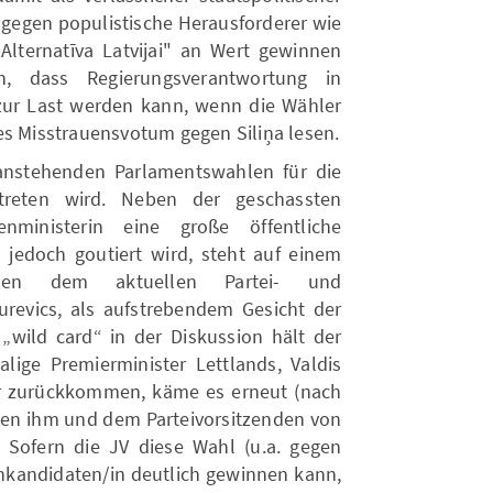
f gegen populistische Herausforderer wie
„Alternatīva Latvijai" an Wert gewinnen
n, dass Regierungsverantwortung in
zur Last werden kann, wenn die Wähler
es Misstrauensvotum gegen Siliņa lesen.
anstehenden Parlamentswahlen für die
ntreten wird. Neben der geschassten
nministerin eine große öffentliche
h jedoch goutiert wird, steht auf einem
den dem aktuellen Partei- und
revics, als aufstrebendem Gesicht der
„wild card“ in der Diskussion hält der
ige Premierminister Lettlands, Valdis
er zurückkommen, käme es erneut (nach
hen ihm und dem Parteivorsitzenden von
rs. Sofern die JV diese Wahl (u.a. gegen
enkandidaten/in deutlich gewinnen kann,