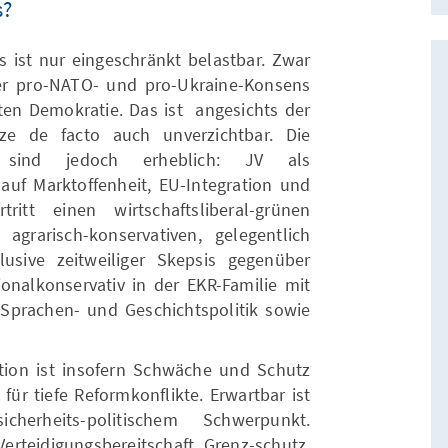
s?
s ist nur eingeschränkt belastbar. Zwar
ter pro-NATO- und pro-Ukraine-Konsens
en Demokratie. Das ist angesichts der
e de facto auch unverzichtbar. Die
n sind jedoch erheblich: JV als
t auf Marktoffenheit, EU-Integration und
rtritt einen wirtschaftsliberal-grünen
agrarisch-konservativen, gelegentlich
lusive zeitweiliger Skepsis gegenüber
ionalkonservativ in der EKR-Familie mit
, Sprachen- und Geschichtspolitik sowie
tion ist insofern Schwäche und Schutz
 für tiefe Reformkonflikte. Erwartbar ist
herheits-politischem Schwerpunkt.
erteidigungsbereitschaft, Grenz-schutz,