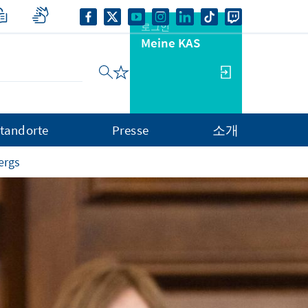
로그인
Meine KAS
tandorte
Presse
소개
ergs