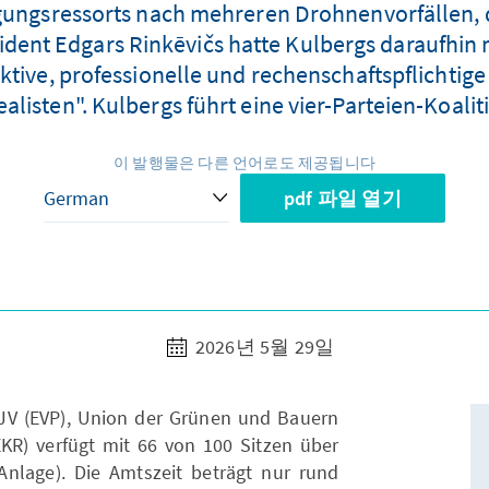
gungsressorts nach mehreren Drohnenvorfällen, da
sident Edgars Rinkēvičs hatte Kulbergs daraufhin 
ktive, professionelle und rechenschaftspflichtig
ealisten". Kulbergs führt eine vier-Parteien-Koalit
이 발행물은 다른 언어로도 제공됩니다
pdf 파일 열기
2026년 5월 29일
, JV (EVP), Union der Grünen und Bauern
EKR) verfügt mit 66 von 100 Sitzen über
Anlage). Die Amtszeit beträgt nur rund