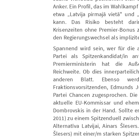
Anker. Ein Profil, das im Wahlkamp
etwa „Latvija pirmajā vietā" und 
kann. Das Risiko besteht dari
Krisenzeiten ohne Premier-Bonus 
den Regierungswechsel als implizit
Spannend wird sein, wer für die 
Partei als Spitzenkandidat/in a
Premierministerin hat die Auße
Reichweite. Ob dies innerparteilic
anderen Blatt. Ebenso wer
Fraktionsvorsitzenden, Edmunds Ju
Partei Chancen zugesprochen. Die 
aktuelle EU-Kommissar und ehemal
Dombrovskis in der Hand. Sollte 
2011) zu einem Spitzenduell zwisc
Alternatīva Latvijai, Ainars Šlese
Šlesers) mit einer/m starken Spitz