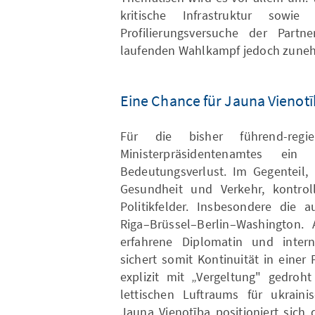
kritische Infrastruktur sowie 
Profilierungsversuche der Part
laufenden Wahlkampf jedoch zune
Eine Chance für Jauna Vienot
Für die bisher führend-reg
Ministerpräsidentenamtes ein 
Bedeutungsverlust. Im Gegenteil, 
Gesundheit und Verkehr, kontroll
Politikfelder. Insbesondere die a
Riga–Brüssel–Berlin–Washington. 
erfahrene Diplomatin und inter
sichert somit Kontinuität in einer
explizit mit „Vergeltung" gedroh
lettischen Luftraums für ukraini
Jauna Vienotība positioniert sich d