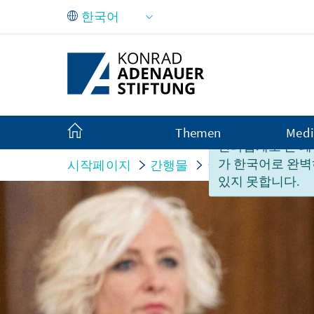
Skip to Main Content
Themen
Medi
안타깝게도 본 페
가 한국어로 완벽
시작페이지
간행물
국가 보고서
Neu
있지 못합니다.