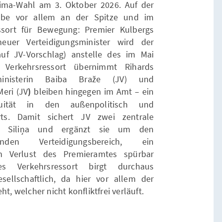
eima-Wahl am 3. Oktober 2026. Auf der
abe vor allem an der Spitze und im
essort für Bewegung: Premier Kulbergs
neuer Verteidigungsminister wird der
auf JV-Vorschlag) anstelle des im Mai
 Verkehrsressort übernimmt Rihards
ministerin Baiba Braže (JV) und
eri (JV
)
bleiben hingegen im Amt – ein
uität in den außenpolitisch und
orts. Damit sichert JV zwei zentrale
ng Siliņa und ergänzt sie um den
idenden Verteidigungsbereich, ein
en Verlust des Premieramtes spürbar
es Verkehrsressort birgt durchaus
gesellschaftlich, da hier vor allem der
t, welcher nicht konfliktfrei verläuft.