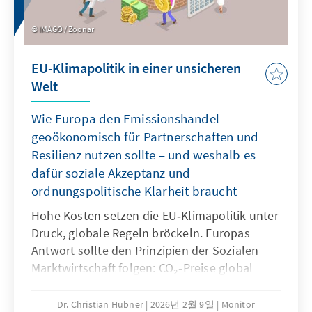
IMAGO / Zoonar
EU-Klimapolitik in einer unsicheren
Welt
Wie Europa den Emissionshandel
geoökonomisch für Partnerschaften und
Resilienz nutzen sollte – und weshalb es
dafür soziale Akzeptanz und
ordnungspolitische Klarheit braucht
Hohe Kosten setzen die EU‑Klimapolitik unter
Druck, globale Regeln bröckeln. Europas
Antwort sollte den Prinzipien der Sozialen
Marktwirtschaft folgen: CO₂‑Preise global
angleichen und verlässliche Regeln schaffen.
Dazu kann die EU ihren CO₂‑Grenzausgleich
Dr. Christian Hübner
2026년 2월 9일
Monitor