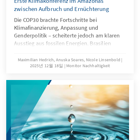
Erste Klimakonferenz im Amazonas
zwischen Aufbruch und Ernüchterung
Die COP30 brachte Fortschritte bei
Klimafinanzierung, Anpassung und
Genderpolitik – scheiterte jedoch am klaren
Ausstieg aus fossilen Energien. Brasilien
agierte als Brückenbauer, nicht nur durch die
starke Beteiligung indigener Gemeinschaften,
Maximilian Hedrich, Anuska Soares, Nicole Linsenbold
2025년 12월 18일
Monitor Nachhaltigkeit
sozialer Bewegungen und junger Akteure,
verlor aber Glaubwürdigkeit durch eigene
fossile Pläne. Die EU muss ihre interne
Klimazielarchitektur stabilisieren und auch
ohne Unterstützung der USA glaubwürdige
internationale Partnerschaften stärken.
Multilateralismus bleibt zwar handlungsfähig,
erreicht aber nicht das Tempo, das die
Wissenschaft fordert.