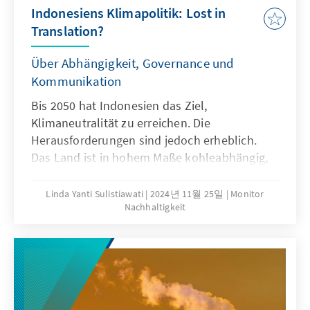
Indonesiens Klimapolitik: Lost in
Translation?
Über Abhängigkeit, Governance und
Kommunikation
Bis 2050 hat Indonesien das Ziel,
Klimaneutralität zu erreichen. Die
Herausforderungen sind jedoch erheblich.
Das Land ist in hohem Maße kohleabhängig,
sowohl in der Stromerzeugung als auch
hinsichtlich der Exporterlöse. Der Ausstieg aus
Linda Yanti Sulistiawati
2024년 11월 25일
Monitor
Nachhaltigkeit
fossilen Brennstoffen und die Umsetzung
einer effektiven Klimapolitik erfordern einen
umfassenden Ansatz, der nationale Politik in
die lokale Umsetzung integriert, finanzielle
und strukturelle Hindernisse überwindet und
auf internationale Zusammenarbeit setzt. Es