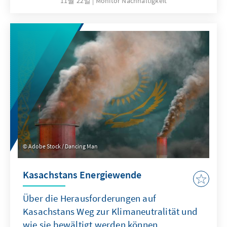
11월 22일
Monitor Nachhaltigkeit
Umsetzung einer abrupten und
beschleunigten Abkehr von fossilen
Brennstoffen birgt nicht zu unterschätzende
Risiken für die kolumbianische Wirtschaft und
Gesellschaft. Daher ist es entscheidend, den
Übergang mit
Reindustrialisierungsmaßnahmen und einer
Diversifizierung der Exporte zu unterstützen,
um die notwendige Stabilität zu
gewährleisten.
Adobe Stock / Dancing Man
Kasachstans Energiewende
Über die Herausforderungen auf
Kasachstans Weg zur Klimaneutralität und
wie sie bewältigt werden können