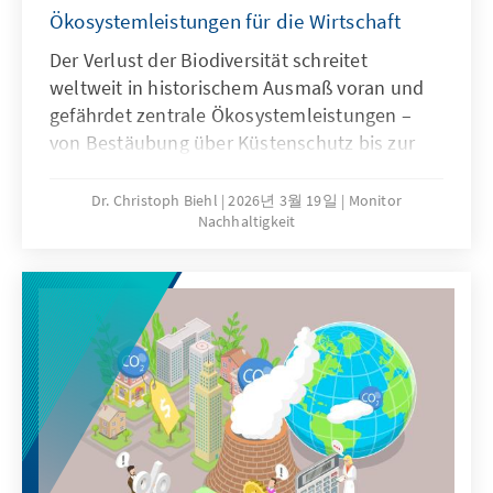
Ökosystemleistungen für die Wirtschaft
Der Verlust der Biodiversität schreitet
weltweit in historischem Ausmaß voran und
gefährdet zentrale Ökosystemleistungen –
von Bestäubung über Küstenschutz bis zur
Wasserversorgung. Wirtschaftliche Aktivitäten
gehören zu den maßgeblichen Treibern des
Dr. Christoph Biehl
2026년 3월 19일
Monitor
Nachhaltigkeit
Biodiversitätsrückgangs. Dabei entstehen
zugleich erhebliche Risiken für Unternehmen,
Investitionen und globale
Wertschöpfungsketten. Biodiversitätspolitik
sollte daher nicht nur als Umwelt-, sondern
auch als Wirtschaftspolitik begriffen werden,
an der alle relevanten Stakeholder mitwirken
müssen.