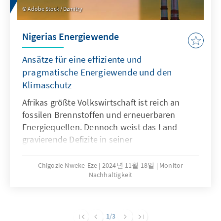
Adobe Stock / Dzmitry
Nigerias Energiewende
Ansätze für eine effiziente und
pragmatische Energiewende und den
Klimaschutz
Afrikas größte Volkswirtschaft ist reich an
fossilen Brennstoffen und erneuerbaren
Energiequellen. Dennoch weist das Land
gravierende Defizite in seiner
Energieversorgung auf, die sein
Wirtschaftswachstum und seine
Chigozie Nweke-Eze
2024년 11월 18일
Monitor
Nachhaltigkeit
Industrialisierung hemmen. Für einen
gerechten und effizienten Übergang zu einem
nachhaltigen Energiesystem bedarf es einer
Kombination aus politischen,
1
/3