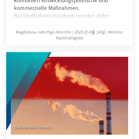
kombiniert entwicklungspolitische und
kommerzielle Maßnahmen.
Nachhaltigkeitsstandards werden dabei
untergeordnet, individuelle Grundrechte
aufgrund eines anderen
Magdalena Jetschgo-Morcillo
2025년 4월 14일
Monitor
Nachhaltigkeit
Menschenrechtsverständnisses relativiert.
Deutschland könnte von Chinas
pragmatischer Herangehensweise lernen
seine EZ strategischer und
interessengeleiteter auszurichten. Dazu
gehört im Interesse der Glaubwürdigkeit auch
die Achtung von Menschenrechten und
Rechtsstaatlichkeit. Zugleich muss das
Bedürfnis der Partnerländer nach
wirtschaftlicher Entwicklung stärker in den
Mittelpunkt der EZ rücken.
Adobe Stock / Dzmitry