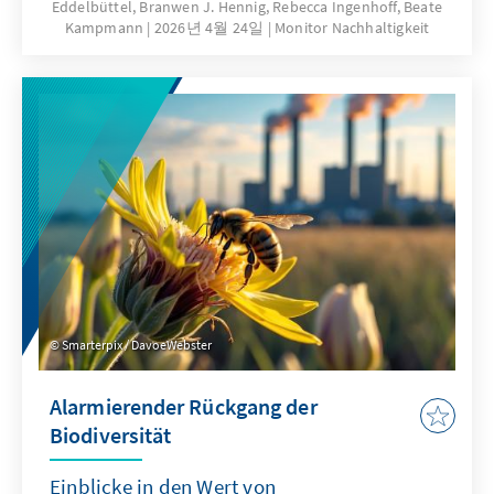
Eddelbüttel, Branwen J. Hennig, Rebecca Ingenhoff, Beate
tragen zur Krisenprävention, wirtschaftlichen
Kampmann
2026년 4월 24일
Monitor Nachhaltigkeit
Stabilität, Innovationskraft und zur Stärkung
internationaler Partnerschaften bei. Die
Analyse belegt, dass Deutschlands
Engagement nicht nur globale
Gesundheitssysteme stärkt, sondern zugleich
messbare wirtschaftliche und strategische
Vorteile für Deutschland selbst erzeugt.
Smarterpix / DavoeWebster
Alarmierender Rückgang der
Biodiversität
Einblicke in den Wert von