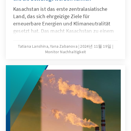
Kasachstan ist das erste zentralasiatische
Land, das sich ehrgeizige Ziele für
erneuerbare Energien und Klimaneutralität
gesetzt hat. Das macht Kasachstan zu einem
Vorreiter der Energietransition in der Region,
jedoch sieht sich das Land erheblichen
Tatiana Lanshina, Yana Zabanova
2024년 11월 19일
Monitor Nachhaltigkeit
Herausforderungen ausgesetzt. Trotz
bisheriger Fortschritte bedarf es tiefgreifender
Sektorreformen, einer effektiven CO2-
Bepreisung und der richtigen Balance
zwischen wirtschaftlichem Wachstum und
umweltbewusster Verantwortung, um
langfristig eine nachhaltige und
kohlenstoffarme Zukunft zu erreichen.