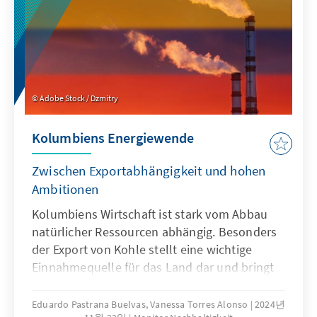
wird entscheidend sein, auf allen Ebenen ein
tiefgreifenderes Klimabewusstsein zu
schaffen.
Adobe Stock / Dzmitry
Kolumbiens Energiewende
Zwischen Exportabhängigkeit und hohen
Ambitionen
Kolumbiens Wirtschaft ist stark vom Abbau
natürlicher Ressourcen abhängig. Besonders
der Export von Kohle stellt eine wichtige
Einnahmequelle für das Land dar und bringt
im Hinblick auf die geplante Energiewende
enorme Herausforderungen mit sich. Die
Eduardo Pastrana Buelvas, Vanessa Torres Alonso
2024년