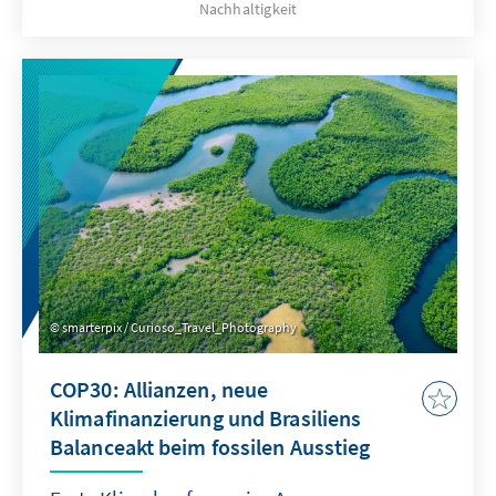
Nachhaltigkeit
(CBAM) als Anreiz für Klimaclubs nutzen und
über Artikel 6 gezielt Partnerschaften
aufbauen. Voraussetzung ist Akzeptanz im
Inneren: Einnahmen aus der CO₂‑Bepreisung
sichtbar, fair und nachvollziehbar
zurückgeben – und den EU-Emissionshandel
als Leitinstrument ordnungspolitisch stärken.
smarterpix / Curioso_Travel_Photography
COP30: Allianzen, neue
Klimafinanzierung und Brasiliens
Balanceakt beim fossilen Ausstieg