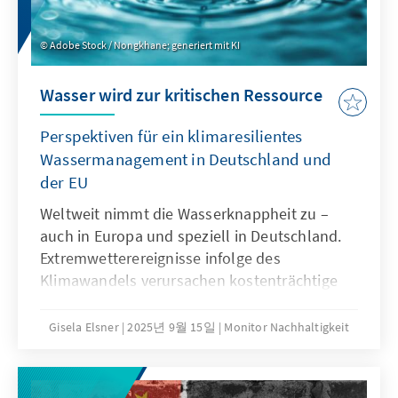
Adobe Stock / Nongkhane; generiert mit KI
Wasser wird zur kritischen Ressource
Perspektiven für ein klimaresilientes
Wassermanagement in Deutschland und
der EU
Weltweit nimmt die Wasserknappheit zu –
auch in Europa und speziell in Deutschland.
Extremwetterereignisse infolge des
Klimawandels verursachen kostenträchtige
Schäden und gefährden Existenzen.
Gleichzeitig geraten Wasservorräte durch
Gisela Elsner
2025년 9월 15일
Monitor Nachhaltigkeit
Verschmutzung, Übernutzung und die
Gewinnung erneuerbarer Energien unter
Druck. Ökonomische und ökologische