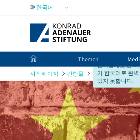
Skip to Main Content
Themen
Medi
안타깝게도 본 페
가 한국어로 완벽
시작페이지
간행물
Monitor
Monitor 
있지 못합니다.