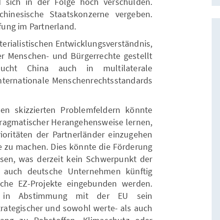
 sich in der Folge hoch verschulden.
hinesische Staatskonzerne vergeben.
ung im Partnerland.
terialistischen Entwicklungsverständnis,
er Menschen- und Bürgerrechte gestellt
sucht China auch in multilaterale
nternationale Menschenrechtsstandards
den skizzierten Problemfeldern könnte
ragmatischer Herangehensweise lernen,
rioritäten der Partnerländer einzugehen
te zu machen. Dies könnte die Förderung
ssen, was derzeit kein Schwerpunkt der
n auch deutsche Unternehmen künftig
sche EZ-Projekte eingebunden werden.
and in Abstimmung mit der EU sein
trategischer und sowohl werte- als auch