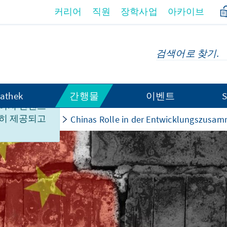
커리어
직원
장학사업
아카이브
athek
간행물
이벤트
S
이지 컨텐츠
히 제공되고
Nachhaltigkeit
Chinas Rolle in der Entwicklungszusam