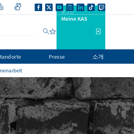
로그인
Meine KAS
tandorte
Presse
소개
menarbeit