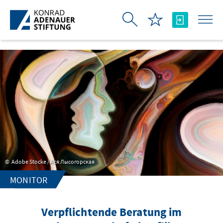
Skip to Main Content
Adobe Stocke / Ася Лысогорская
MONITOR
Verpflichtende Beratung im