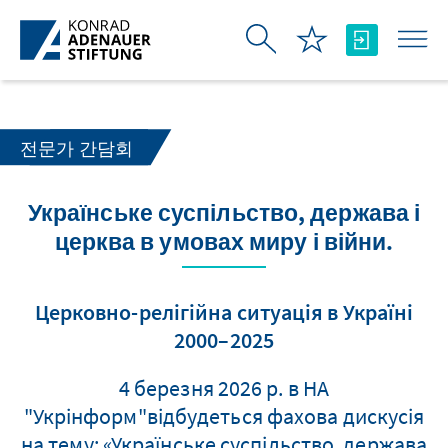
Skip to Main Content
전문가 간담회
Українське суспільство, держава і
церква в умовах миру і війни.
Церковно-релігійна ситуація в Україні
2000–2025
4 березня 2026 р. в НА
"Укрінформ"відбудеться фахова дискусія
на тему: «Українське суспільство, держава