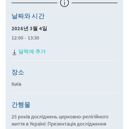
날짜와 시간
2026년 3월 4일
12:00 - 13:30
달력에 추가
장소
Київ
간행물
25 років досліджень церковно-релігійного
життя в Україні: Презентація дослідження