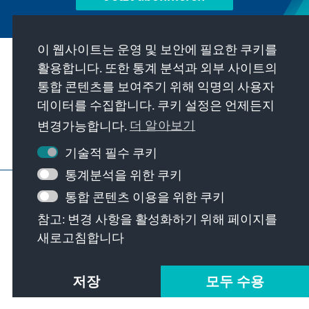
이 웹사이트는 운영 및 보안에 필요한 쿠키를
우리의 과제
활용합니다. 또한 통계 분석과 외부 사이트의
통합 콘텐츠를 보여주기 위해 익명의 사용자
데이터를 수집합니다. 쿠키 설정은 언제든지
연락처
변경가능합니다.
더 알아보기
재단에서 제공하는 제안 더 보기
기술적 필수 쿠키
통계분석을 위한 쿠키
요목
개인 정보 보호
이용 약관
통합 콘텐츠 이용을 위한 쿠키
Erklärung zur Barrierefreiheit
Barriere melden
참고: 변경 사항을 활성화하기 위해 페이지를
사이트 맵
새로고침합니다
© Konrad-Adenauer-Stiftung e.V. 2026
저장
모두 수용