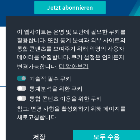
Jetzt abonnieren
이 웹사이트는 운영 및 보안에 필요한 쿠키를
우리의 과제
활용합니다. 또한 통계 분석과 외부 사이트의
통합 콘텐츠를 보여주기 위해 익명의 사용자
데이터를 수집합니다. 쿠키 설정은 언제든지
연락처
변경가능합니다.
더 알아보기
재단에서 제공하는 제안 더 보기
기술적 필수 쿠키
통계분석을 위한 쿠키
요목
개인 정보 보호
이용 약관
통합 콘텐츠 이용을 위한 쿠키
Erklärung zur Barrierefreiheit
Barriere melden
참고: 변경 사항을 활성화하기 위해 페이지를
사이트 맵
새로고침합니다
© Konrad-Adenauer-Stiftung e.V. 2026
저장
모두 수용