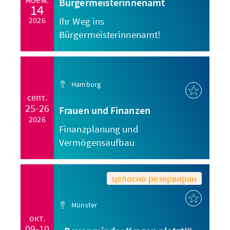
Bürgermeisterinnenamt
14
2026
Ihr Weg ins
Bürgermeisterinnenamt!
Hamburg
септ.
25-26
Frauen und Finanzen
2026
Finanzplanung und
Vermögensaufbau
целосно резервиран
Münster
окт.
09-10