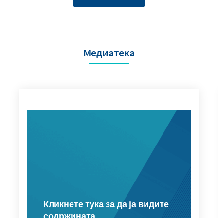
Медиатека
Кликнете тука за да ја видите
содржината.