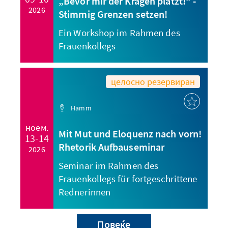
„Bevor mir der Kragen platzt!“ -
2026
Stimmig Grenzen setzen!
Ein Workshop im Rahmen des
Frauenkollegs
целосно резервиран
Hamm
ноем.
Mit Mut und Eloquenz nach vorn!
13-14
Rhetorik Aufbauseminar
2026
Seminar im Rahmen des
Frauenkollegs für fortgeschrittene
Rednerinnen
Повеќе